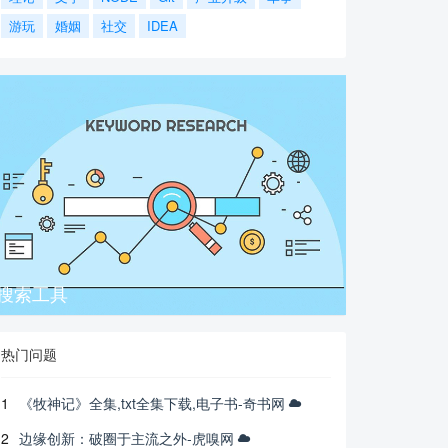
游玩
婚姻
社交
IDEA
搜索工具
热门问题
1
《牧神记》全集,txt全集下载,电子书-奇书网
2
边缘创新：破圈于主流之外-虎嗅网