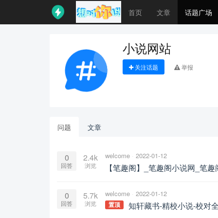
首页
文章
话题广场
小说网站
关注话题
举报
问题
文章
welcome
2022-01-12
0
2.4k
回答
浏览
【笔趣阁】_笔趣阁小说网_笔趣
welcome
2022-01-12
0
5.7k
回答
浏览
知轩藏书-精校小说-校对
置顶