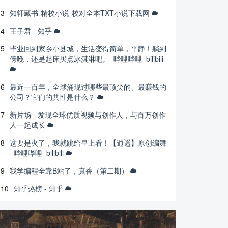
3
知轩藏书-精校小说-校对全本TXT小说下载网
4
王子君 - 知乎
5
毕业回到家乡小县城，生活变得简单，平静！躺到
傍晚，还是起床买点冰淇淋吧。_哔哩哔哩_bilibili
6
最近一百年，全球涌现过哪些最顶尖的、最赚钱的
公司？它们的共性是什么？
7
新片场 - 发现全球优质视频与创作人，与百万创作
人一起成长
8
这要是火了，我就跳给皇上看！【逍遥】原创编舞
_哔哩哔哩_bilibili
9
我学编程全靠B站了，真香（第二期）
10
知乎热榜 - 知乎