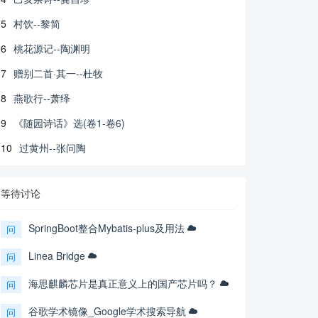
5
村饮--黎简
6
桃花源记--陶渊明
7
赠别二首·其一--杜牧
8
燕歌行--萧绎
9
《随园诗话》选(卷1-卷6)
10
过黄州--张问陶
等待讨论
SpringBoot整合Mybatis-plus及用法
问
Linea Bridge
问
海思麒麟芯片是真正意义上的国产芯片吗？
问
谷歌学术镜像_Google学术搜索导航
问