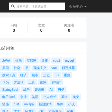
会员
中心
问答
文章
关注者
3
0
0
热门标签
JAVA
娱乐
互联网
故事
vue3
mysql
美国
社会
书
现实主义
vue
影视推荐
搜索工具
经济
城市
历史
JS
重要
华为
方法论
工具
国家
房地产
SpringBoot
战争
娱乐圈
AI
PHP
电子游戏
创业
笑话
个人成长
菜谱
美女
情感
rust
uniapp
新冠疫情
事件
小说
理论
文学
NODE
Git
产业升级
军事