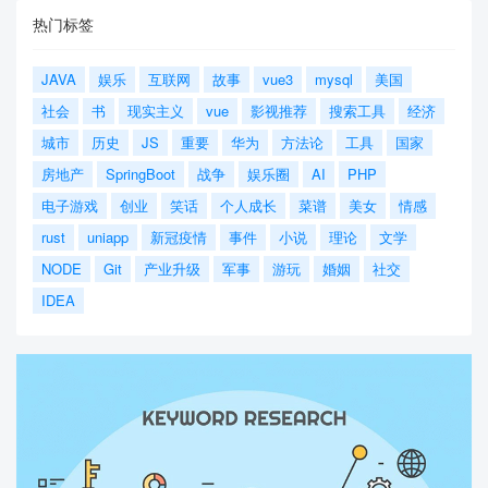
热门标签
JAVA
娱乐
互联网
故事
vue3
mysql
美国
社会
书
现实主义
vue
影视推荐
搜索工具
经济
城市
历史
JS
重要
华为
方法论
工具
国家
房地产
SpringBoot
战争
娱乐圈
AI
PHP
电子游戏
创业
笑话
个人成长
菜谱
美女
情感
rust
uniapp
新冠疫情
事件
小说
理论
文学
NODE
Git
产业升级
军事
游玩
婚姻
社交
IDEA