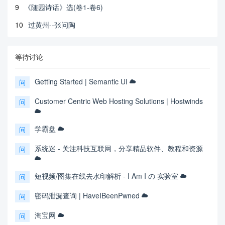
9
《随园诗话》选(卷1-卷6)
10
过黄州--张问陶
等待讨论
Getting Started | Semantic UI
问
Customer Centric Web Hosting Solutions | Hostwinds
问
学霸盘
问
系统迷 - 关注科技互联网，分享精品软件、教程和资源
问
短视频/图集在线去水印解析 - I Am I の 实验室
问
密码泄漏查询 | HaveIBeenPwned
问
淘宝网
问