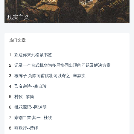
现实主义
热门文章
1
欢迎你来到松鼠书签
2
记录一个台式机华为多屏协同出现的问题及解决方案
3
破阵子·为陈同甫赋壮词以寄之--辛弃疾
4
己亥杂诗--龚自珍
5
村饮--黎简
6
桃花源记--陶渊明
7
赠别二首·其一--杜牧
8
燕歌行--萧绎