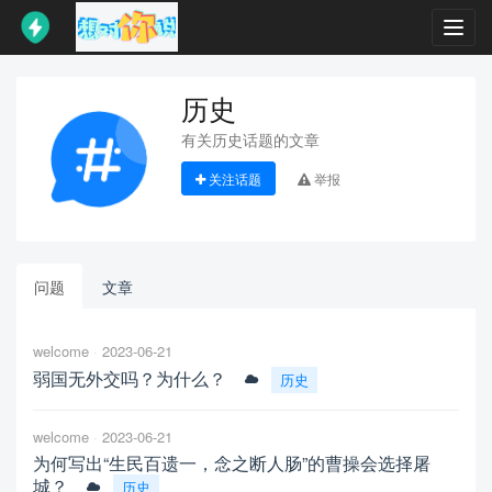
Toggl
navig
历史
有关历史话题的文章
关注话题
举报
问题
文章
welcome
2023-06-21
弱国无外交吗？为什么？
历史
welcome
2023-06-21
为何写出“生民百遗一，念之断人肠”的曹操会选择屠
城？
历史