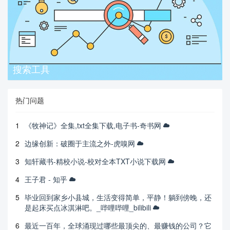
搜索工具
热门问题
1
《牧神记》全集,txt全集下载,电子书-奇书网
2
边缘创新：破圈于主流之外-虎嗅网
3
知轩藏书-精校小说-校对全本TXT小说下载网
4
王子君 - 知乎
5
毕业回到家乡小县城，生活变得简单，平静！躺到傍晚，还
是起床买点冰淇淋吧。_哔哩哔哩_bilibili
6
最近一百年，全球涌现过哪些最顶尖的、最赚钱的公司？它