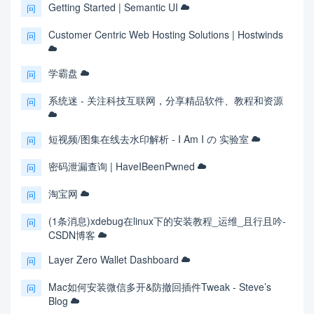
Getting Started | Semantic UI
问
Customer Centric Web Hosting Solutions | Hostwinds
问
学霸盘
问
系统迷 - 关注科技互联网，分享精品软件、教程和资源
问
短视频/图集在线去水印解析 - I Am I の 实验室
问
密码泄漏查询 | HaveIBeenPwned
问
淘宝网
问
(1条消息)xdebug在linux下的安装教程_运维_且行且吟-
问
CSDN博客
Layer Zero Wallet Dashboard
问
Mac如何安装微信多开&防撤回插件Tweak - Steve’s
问
Blog