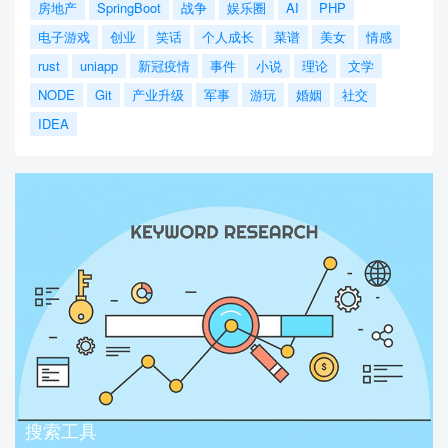
房地产
SpringBoot
战争
娱乐圈
AI
PHP
电子游戏
创业
笑话
个人成长
菜谱
美女
情感
rust
uniapp
新冠疫情
事件
小说
理论
文学
NODE
Git
产业升级
军事
游玩
婚姻
社交
IDEA
搜索工具