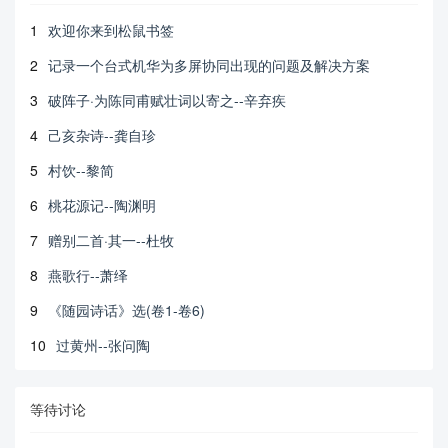
1
欢迎你来到松鼠书签
2
记录一个台式机华为多屏协同出现的问题及解决方案
3
破阵子·为陈同甫赋壮词以寄之--辛弃疾
4
己亥杂诗--龚自珍
5
村饮--黎简
6
桃花源记--陶渊明
7
赠别二首·其一--杜牧
8
燕歌行--萧绎
9
《随园诗话》选(卷1-卷6)
10
过黄州--张问陶
等待讨论