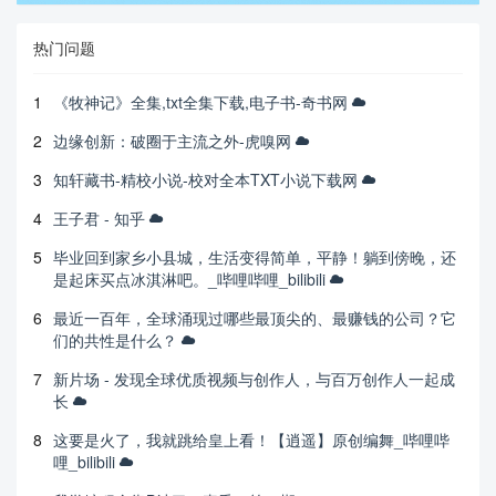
热门问题
1
《牧神记》全集,txt全集下载,电子书-奇书网
2
边缘创新：破圈于主流之外-虎嗅网
3
知轩藏书-精校小说-校对全本TXT小说下载网
4
王子君 - 知乎
5
毕业回到家乡小县城，生活变得简单，平静！躺到傍晚，还
是起床买点冰淇淋吧。_哔哩哔哩_bilibili
6
最近一百年，全球涌现过哪些最顶尖的、最赚钱的公司？它
们的共性是什么？
7
新片场 - 发现全球优质视频与创作人，与百万创作人一起成
长
8
这要是火了，我就跳给皇上看！【逍遥】原创编舞_哔哩哔
哩_bilibili