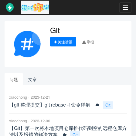
Toggl
navig
Git
关注话题
举报
问题
文章
xiaochong
2023-12-21
【git 整理提交】git rebase -i 命令详解
Git
xiaochong
2023-12-06
【Git】第一次将本地项目仓库推代码到空的远程仓库方
法以及报错的解决方案
Git