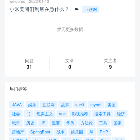
welcome
2022-01-12
小米美团们到底在急什么？
互联网
暂无更多数据
问答
文章
关注者
31
0
9
热门标签
JAVA
娱乐
互联网
故事
vue3
mysql
美国
社会
书
现实主义
vue
影视推荐
搜索工具
经济
城市
历史
JS
重要
华为
方法论
工具
国家
房地产
SpringBoot
战争
娱乐圈
AI
PHP