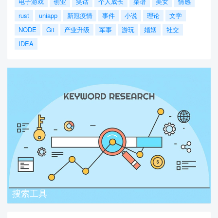
电子游戏
创业
笑话
个人成长
菜谱
美女
情感
rust
uniapp
新冠疫情
事件
小说
理论
文学
NODE
Git
产业升级
军事
游玩
婚姻
社交
IDEA
搜索工具