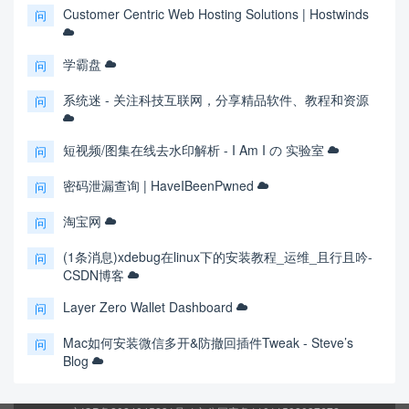
Customer Centric Web Hosting Solutions | Hostwinds
问
学霸盘
问
系统迷 - 关注科技互联网，分享精品软件、教程和资源
问
短视频/图集在线去水印解析 - I Am I の 实验室
问
密码泄漏查询 | HaveIBeenPwned
问
淘宝网
问
(1条消息)xdebug在linux下的安装教程_运维_且行且吟-
问
CSDN博客
Layer Zero Wallet Dashboard
问
Mac如何安装微信多开&防撤回插件Tweak - Steve’s
问
Blog