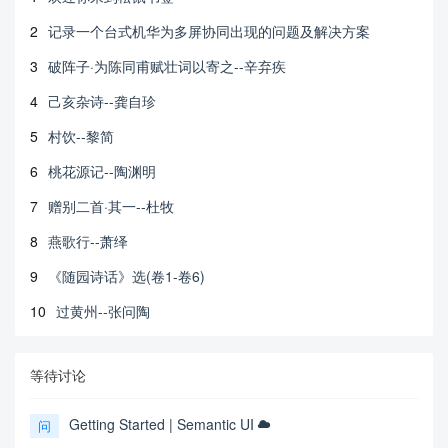
2
记录一个台式机华为多屏协同出现的问题及解决方案
3
破阵子·为陈同甫赋壮词以寄之--辛弃疾
4
己亥杂诗--龚自珍
5
村饮--黎简
6
桃花源记--陶渊明
7
赠别二首·其一--杜牧
8
燕歌行--萧绎
9
《随园诗话》选(卷1-卷6)
10
过黄州--张问陶
等待讨论
Getting Started | Semantic UI
问