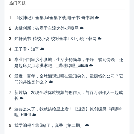
热门问题
1
《牧神记》全集,txt全集下载,电子书-奇书网
2
边缘创新：破圈于主流之外-虎嗅网
3
知轩藏书-精校小说-校对全本TXT小说下载网
4
王子君 - 知乎
5
毕业回到家乡小县城，生活变得简单，平静！躺到傍晚，还
是起床买点冰淇淋吧。_哔哩哔哩_bilibili
6
最近一百年，全球涌现过哪些最顶尖的、最赚钱的公司？它
们的共性是什么？
7
新片场 - 发现全球优质视频与创作人，与百万创作人一起成
长
8
这要是火了，我就跳给皇上看！【逍遥】原创编舞_哔哩哔
哩_bilibili
9
我学编程全靠B站了，真香（第二期）