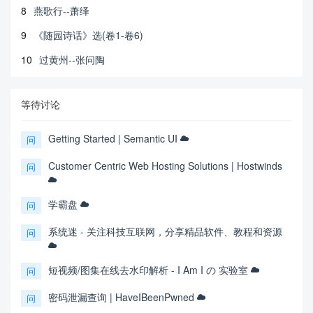
8
燕歌行--萧绎
9
《随园诗话》选(卷1-卷6)
10
过黄州--张问陶
等待讨论
Getting Started | Semantic UI
问
Customer Centric Web Hosting Solutions | Hostwinds
问
学霸盘
问
系统迷 - 关注科技互联网，分享精品软件、教程和资源
问
短视频/图集在线去水印解析 - I Am I の 实验室
问
密码泄漏查询 | HaveIBeenPwned
问