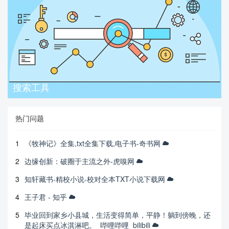
搜索工具
热门问题
1
《牧神记》全集,txt全集下载,电子书-奇书网
2
边缘创新：破圈于主流之外-虎嗅网
3
知轩藏书-精校小说-校对全本TXT小说下载网
4
王子君 - 知乎
5
毕业回到家乡小县城，生活变得简单，平静！躺到傍晚，还
是起床买点冰淇淋吧。_哔哩哔哩_bilibili