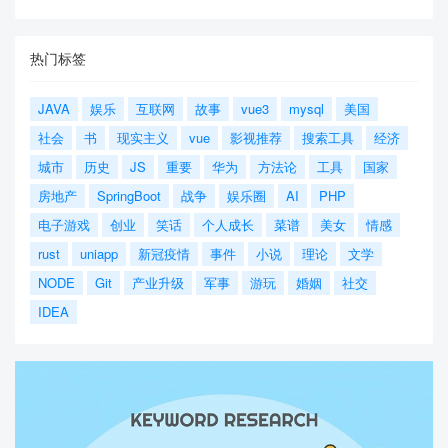
热门标签
JAVA
娱乐
互联网
故事
vue3
mysql
美国
社会
书
现实主义
vue
影视推荐
搜索工具
经济
城市
历史
JS
重要
华为
方法论
工具
国家
房地产
SpringBoot
战争
娱乐圈
AI
PHP
电子游戏
创业
笑话
个人成长
菜谱
美女
情感
rust
uniapp
新冠疫情
事件
小说
理论
文学
NODE
Git
产业升级
军事
游玩
婚姻
社交
IDEA