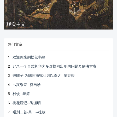
现实主义
热门文章
1
欢迎你来到松鼠书签
2
记录一个台式机华为多屏协同出现的问题及解决方案
3
破阵子·为陈同甫赋壮词以寄之--辛弃疾
4
己亥杂诗--龚自珍
5
村饮--黎简
6
桃花源记--陶渊明
7
赠别二首·其一--杜牧