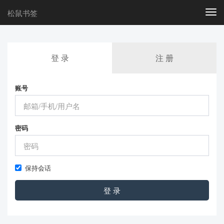
松鼠书签
Togg
navi
登 录
注 册
账号
密码
保持会话
登 录