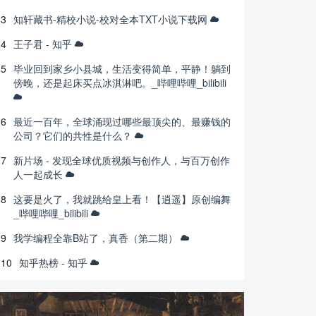
3
知轩藏书-精校小说-校对全本TXT小说下载网
4
王子君 - 知乎
5
毕业回到家乡小县城，生活变得简单，平静！躺到
傍晚，还是起床买点冰淇淋吧。_哔哩哔哩_bilibili
6
最近一百年，全球涌现过哪些最顶尖的、最赚钱的
公司？它们的共性是什么？
7
新片场 - 发现全球优质视频与创作人，与百万创作
人一起成长
8
这要是火了，我就跳给皇上看！【逍遥】原创编舞
_哔哩哔哩_bilibili
9
我学编程全靠B站了，真香（第二期）
10
知乎热榜 - 知乎