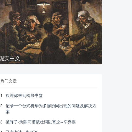
现实主义
热门文章
1
欢迎你来到松鼠书签
2
记录一个台式机华为多屏协同出现的问题及解决方
案
3
破阵子·为陈同甫赋壮词以寄之--辛弃疾
4
己亥杂诗--龚自珍