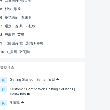
5
村饮--黎简
6
桃花源记--陶渊明
7
赠别二首·其一--杜牧
8
燕歌行--萧绎
9
《随园诗话》选(卷1-卷6)
10
过黄州--张问陶
等待讨论
Getting Started | Semantic UI
问
Customer Centric Web Hosting Solutions |
问
Hostwinds
学霸盘
问