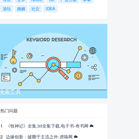
游玩
婚姻
社交
IDEA
搜索工具
热门问题
1
《牧神记》全集,txt全集下载,电子书-奇书网
2
边缘创新：破圈于主流之外-虎嗅网