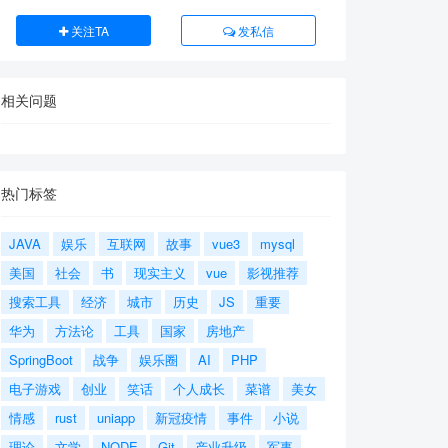
关注TA
发私信
相关问题
热门标签
JAVA
娱乐
互联网
故事
vue3
mysql
美国
社会
书
现实主义
vue
影视推荐
搜索工具
经济
城市
历史
JS
重要
华为
方法论
工具
国家
房地产
SpringBoot
战争
娱乐圈
AI
PHP
电子游戏
创业
笑话
个人成长
菜谱
美女
情感
rust
uniapp
新冠疫情
事件
小说
理论
文学
NODE
Git
产业升级
军事