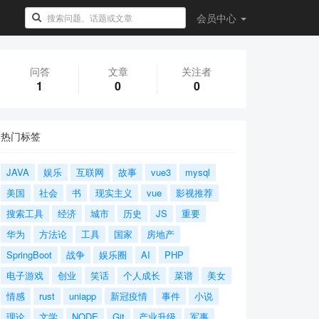
会员
中心
问答
文章
关注者
1
0
0
热门标签
JAVA
娱乐
互联网
故事
vue3
mysql
美国
社会
书
现实主义
vue
影视推荐
搜索工具
经济
城市
历史
JS
重要
华为
方法论
工具
国家
房地产
SpringBoot
战争
娱乐圈
AI
PHP
电子游戏
创业
笑话
个人成长
菜谱
美女
情感
rust
uniapp
新冠疫情
事件
小说
理论
文学
NODE
Git
产业升级
军事