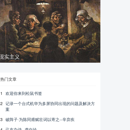
现实主义
热门文章
1
欢迎你来到松鼠书签
2
记录一个台式机华为多屏协同出现的问题及解决方
案
3
破阵子·为陈同甫赋壮词以寄之--辛弃疾
4
己亥杂诗--龚自珍