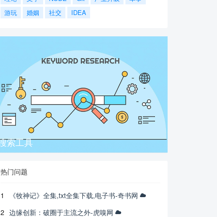
游玩
婚姻
社交
IDEA
搜索工具
热门问题
1
《牧神记》全集,txt全集下载,电子书-奇书网
2
边缘创新：破圈于主流之外-虎嗅网