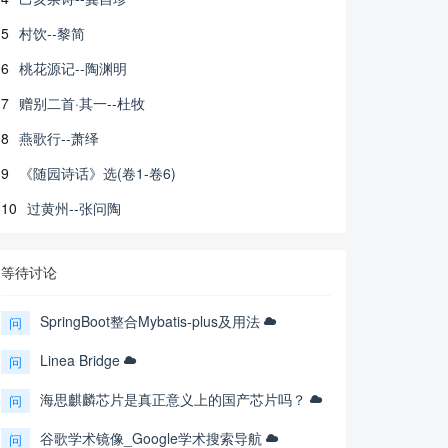
5
村饮--黎简
6
桃花源记--陶渊明
7
赠别二首·其一--杜牧
8
燕歌行--萧绎
9
《随园诗话》选(卷1-卷6)
10
过黄州--张问陶
等待讨论
SpringBoot整合Mybatis-plus及用法
问
Linea Bridge
问
海思麒麟芯片是真正意义上的国产芯片吗？
问
谷歌学术镜像_Google学术搜索导航
问