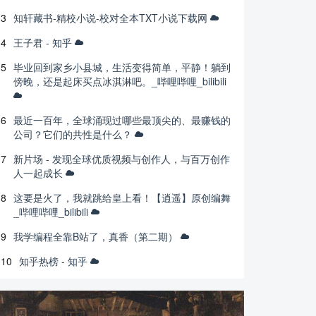
3
知轩藏书-精校小说-校对全本TXT小说下载网
4
王子君 - 知乎
5
毕业回到家乡小县城，生活变得简单，平静！躺到
傍晚，还是起床买点冰淇淋吧。_哔哩哔哩_bilibili
6
最近一百年，全球涌现过哪些最顶尖的、最赚钱的
公司？它们的共性是什么？
7
新片场 - 发现全球优质视频与创作人，与百万创作
人一起成长
8
这要是火了，我就跳给皇上看！【逍遥】原创编舞
_哔哩哔哩_bilibili
9
我学编程全靠B站了，真香（第二期）
10
知乎热榜 - 知乎