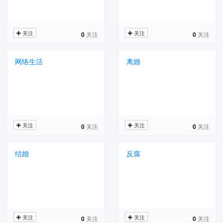
关注
关注
0
关注
0
关注
网络生活
离婚
关注
关注
0
关注
0
关注
结婚
反腐
关注
关注
0
关注
0
关注