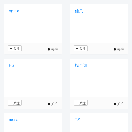
nginx
信息
关注
关注
0
关注
0
关注
PS
找台词
关注
关注
0
关注
0
关注
saas
TS