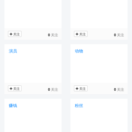
关注
关注
0
关注
0
关注
演员
动物
关注
关注
0
关注
0
关注
赚钱
粉丝