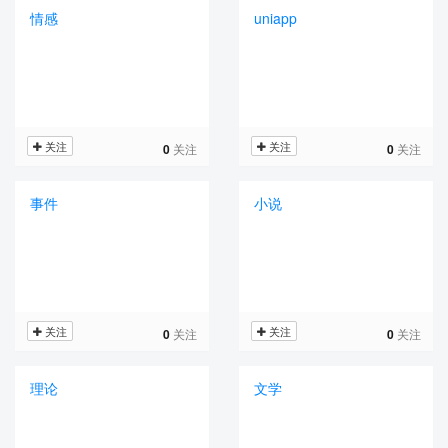
情感
uniapp
关注
关注
0
关注
0
关注
事件
小说
关注
关注
0
关注
0
关注
理论
文学