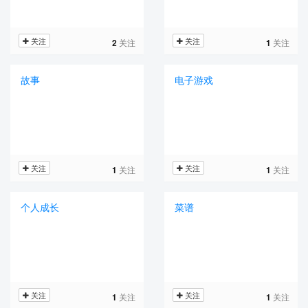
关注
关注
2
关注
1
关注
故事
电子游戏
关注
关注
1
关注
1
关注
个人成长
菜谱
关注
关注
1
关注
1
关注