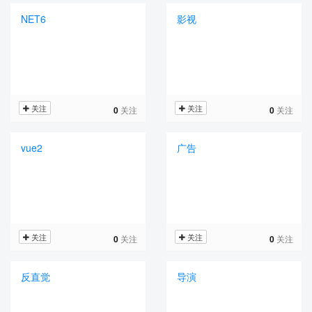
NET6
影视
关注
关注
0
关注
0
关注
vue2
广告
关注
关注
0
关注
0
关注
反直觉
导演