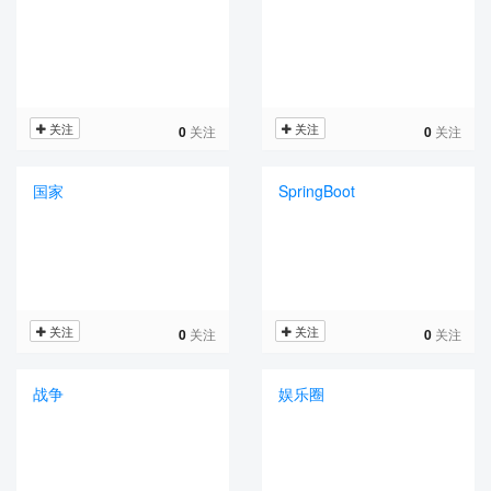
关注
关注
0
关注
0
关注
国家
SpringBoot
关注
关注
0
关注
0
关注
战争
娱乐圈