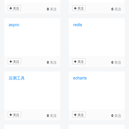
关注
关注
0
关注
0
关注
async
redis
关注
关注
0
关注
0
关注
压测工具
echarts
关注
关注
0
关注
0
关注