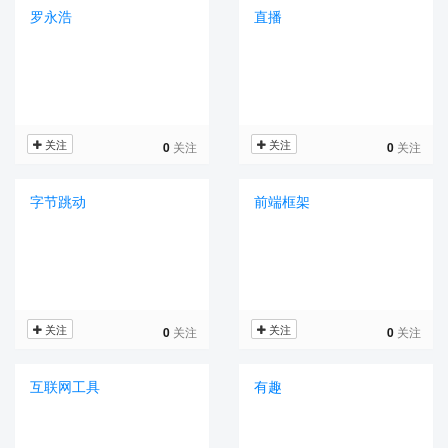
罗永浩
直播
关注
关注
0
关注
0
关注
字节跳动
前端框架
关注
关注
0
关注
0
关注
互联网工具
有趣