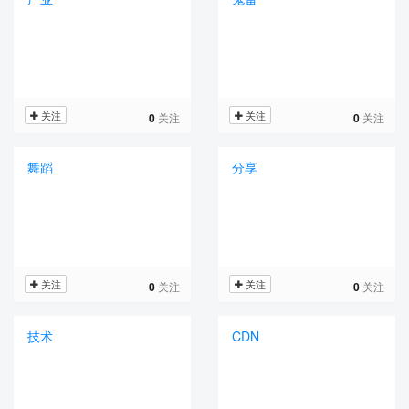
关注
关注
0
关注
0
关注
舞蹈
分享
关注
关注
0
关注
0
关注
技术
CDN