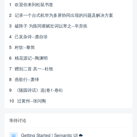
1
欢迎你来到松鼠书签
2
记录一个台式机华为多屏协同出现的问题及解决方案
3
破阵子·为陈同甫赋壮词以寄之--辛弃疾
4
己亥杂诗--龚自珍
5
村饮--黎简
6
桃花源记--陶渊明
7
赠别二首·其一--杜牧
8
燕歌行--萧绎
9
《随园诗话》选(卷1-卷6)
10
过黄州--张问陶
等待讨论
Getting Started | Semantic UI
问