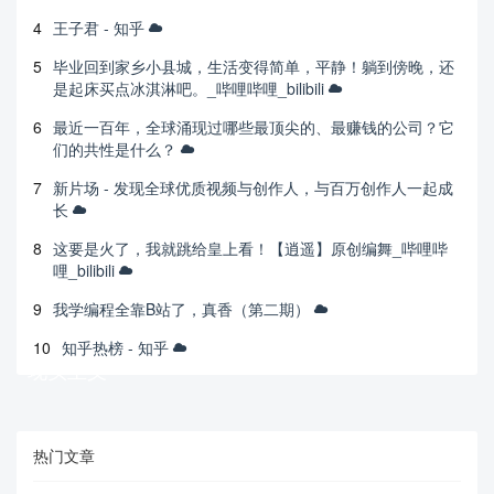
4
王子君 - 知乎
5
毕业回到家乡小县城，生活变得简单，平静！躺到傍晚，还
是起床买点冰淇淋吧。_哔哩哔哩_bilibili
6
最近一百年，全球涌现过哪些最顶尖的、最赚钱的公司？它
们的共性是什么？
7
新片场 - 发现全球优质视频与创作人，与百万创作人一起成
长
8
这要是火了，我就跳给皇上看！【逍遥】原创编舞_哔哩哔
哩_bilibili
9
我学编程全靠B站了，真香（第二期）
10
知乎热榜 - 知乎
现实主义
热门文章