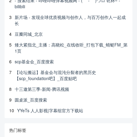
2
- 搜索结果 - 哔哩哔哩弹幕视频网 - ( ゜- ゜)つロ 乾杯~ -
bilibili
3
新片场 - 发现全球优质视频与创作人，与百万创作人一起成
长
4
豆瓣同城_北京
5
矮大紧指北_主播：高晓松_在线收听_打包下载_蜻蜓FM_第
1页
6
scp基金会_百度搜索
7
【论坛搬运】基金会与混沌分裂者的黑历史
【scp_foundation吧】_百度贴吧
8
十三邀第三季-新闻-腾讯视频
9
圆桌派_百度搜索
10
YYeTs 人人影视|字幕组官方下载站
热门标签