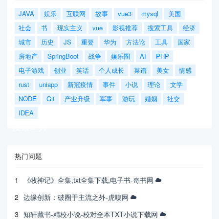
JAVA
娱乐
互联网
故事
vue3
mysql
美国
社会
书
现实主义
vue
影视推荐
搜索工具
经济
城市
历史
JS
重要
华为
方法论
工具
国家
房地产
SpringBoot
战争
娱乐圈
AI
PHP
电子游戏
创业
笑话
个人成长
菜谱
美女
情感
rust
uniapp
新冠疫情
事件
小说
理论
文学
NODE
Git
产业升级
军事
游玩
婚姻
社交
IDEA
搜索工具
热门问题
1
《牧神记》全集,txt全集下载,电子书-奇书网
2
边缘创新：破圈于主流之外-虎嗅网
3
知轩藏书-精校小说-校对全本TXT小说下载网