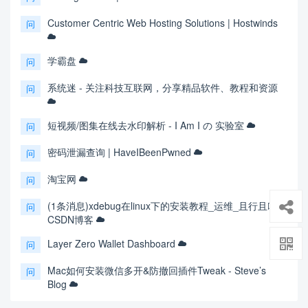
Customer Centric Web Hosting Solutions | Hostwinds
问
学霸盘
问
系统迷 - 关注科技互联网，分享精品软件、教程和资源
问
短视频/图集在线去水印解析 - I Am I の 实验室
问
密码泄漏查询 | HaveIBeenPwned
问
淘宝网
问
(1条消息)xdebug在linux下的安装教程_运维_且行且吟-
问
CSDN博客
Layer Zero Wallet Dashboard
问
Mac如何安装微信多开&防撤回插件Tweak - Steve’s
问
Blog