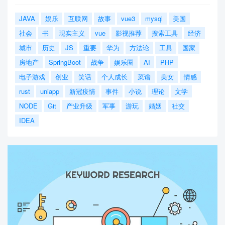
JAVA
娱乐
互联网
故事
vue3
mysql
美国
社会
书
现实主义
vue
影视推荐
搜索工具
经济
城市
历史
JS
重要
华为
方法论
工具
国家
房地产
SpringBoot
战争
娱乐圈
AI
PHP
电子游戏
创业
笑话
个人成长
菜谱
美女
情感
rust
uniapp
新冠疫情
事件
小说
理论
文学
NODE
Git
产业升级
军事
游玩
婚姻
社交
IDEA