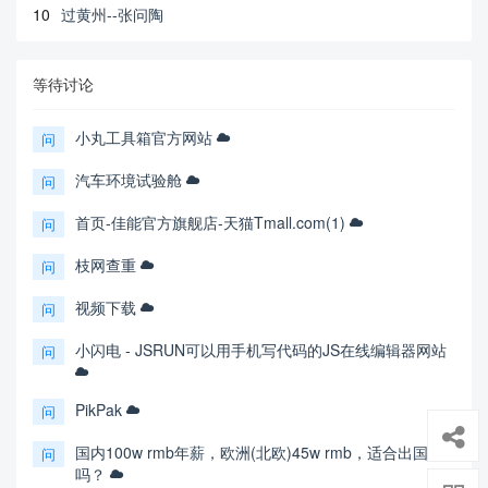
10
过黄州--张问陶
等待讨论
小丸工具箱官方网站
问
汽车环境试验舱
问
首页-佳能官方旗舰店-天猫Tmall.com(1)
问
枝网查重
问
视频下载
问
小闪电 - JSRUN可以用手机写代码的JS在线编辑器网站
问
PikPak
问
国内100w rmb年薪，欧洲(北欧)45w rmb，适合出国
问
吗？