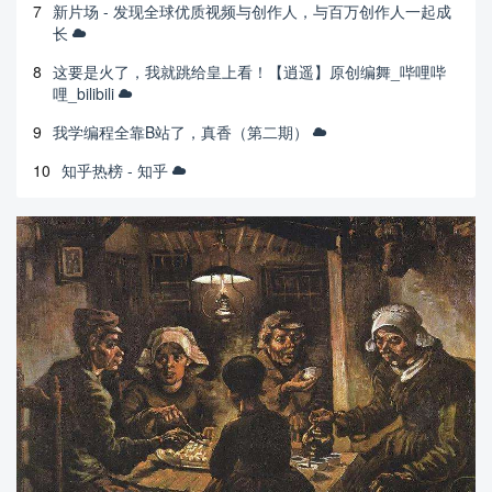
7
新片场 - 发现全球优质视频与创作人，与百万创作人一起成
长
8
这要是火了，我就跳给皇上看！【逍遥】原创编舞_哔哩哔
哩_bilibili
9
我学编程全靠B站了，真香（第二期）
10
知乎热榜 - 知乎