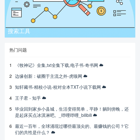
搜索工具
热门问题
1
《牧神记》全集,txt全集下载,电子书-奇书网
2
边缘创新：破圈于主流之外-虎嗅网
3
知轩藏书-精校小说-校对全本TXT小说下载网
4
王子君 - 知乎
5
毕业回到家乡小县城，生活变得简单，平静！躺到傍晚，还
是起床买点冰淇淋吧。_哔哩哔哩_bilibili
6
最近一百年，全球涌现过哪些最顶尖的、最赚钱的公司？它
们的共性是什么？