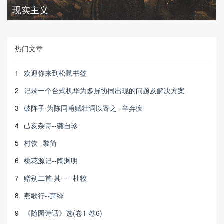
现实主义
热门文章
1
欢迎你来到松鼠书签
2
记录一个台式机华为多屏协同出现的问题及解决方案
3
破阵子·为陈同甫赋壮词以寄之--辛弃疾
4
己亥杂诗--龚自珍
5
村饮--黎简
6
桃花源记--陶渊明
7
赠别二首·其一--杜牧
8
燕歌行--萧绎
9
《随园诗话》选(卷1-卷6)