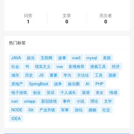
问答
文章
关注者
1
0
0
热门标签
JAVA
娱乐
互联网
故事
vue3
mysql
美国
社会
书
现实主义
vue
影视推荐
搜索工具
经济
城市
历史
JS
重要
华为
方法论
工具
国家
房地产
SpringBoot
战争
娱乐圈
AI
PHP
电子游戏
创业
笑话
个人成长
菜谱
美女
情感
rust
uniapp
新冠疫情
事件
小说
理论
文学
NODE
Git
产业升级
军事
游玩
婚姻
社交
IDEA