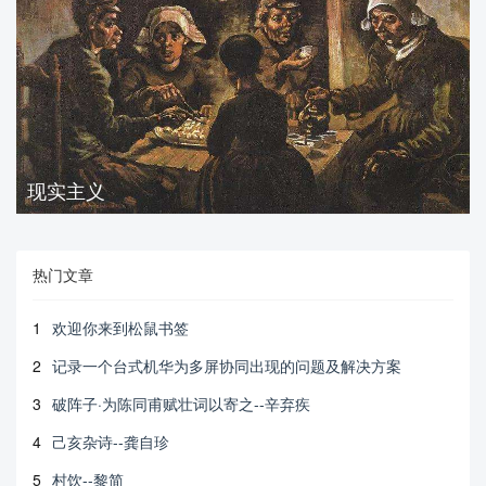
现实主义
热门文章
1
欢迎你来到松鼠书签
2
记录一个台式机华为多屏协同出现的问题及解决方案
3
破阵子·为陈同甫赋壮词以寄之--辛弃疾
4
己亥杂诗--龚自珍
5
村饮--黎简