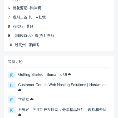
6
桃花源记--陶渊明
7
赠别二首·其一--杜牧
8
燕歌行--萧绎
9
《随园诗话》选(卷1-卷6)
10
过黄州--张问陶
等待讨论
Getting Started | Semantic UI
问
Customer Centric Web Hosting Solutions | Hostwinds
问
学霸盘
问
系统迷 - 关注科技互联网，分享精品软件、教程和资源
问