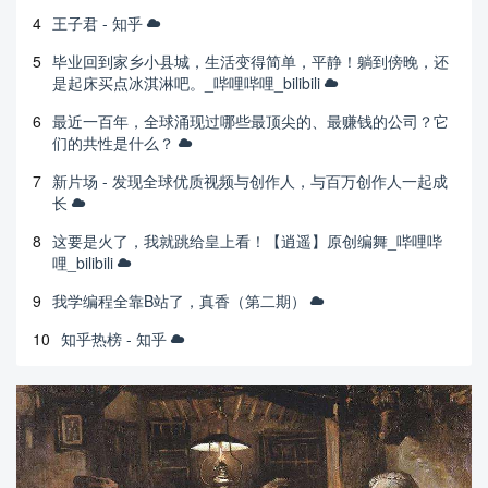
4
王子君 - 知乎
5
毕业回到家乡小县城，生活变得简单，平静！躺到傍晚，还
是起床买点冰淇淋吧。_哔哩哔哩_bilibili
6
最近一百年，全球涌现过哪些最顶尖的、最赚钱的公司？它
们的共性是什么？
7
新片场 - 发现全球优质视频与创作人，与百万创作人一起成
长
8
这要是火了，我就跳给皇上看！【逍遥】原创编舞_哔哩哔
哩_bilibili
9
我学编程全靠B站了，真香（第二期）
10
知乎热榜 - 知乎