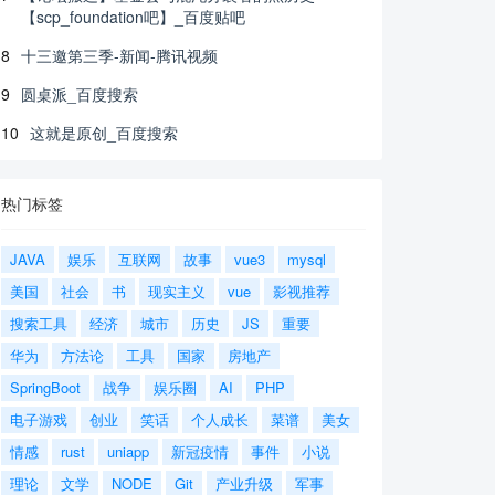
【scp_foundation吧】_百度贴吧
8
十三邀第三季-新闻-腾讯视频
9
圆桌派_百度搜索
10
这就是原创_百度搜索
热门标签
JAVA
娱乐
互联网
故事
vue3
mysql
美国
社会
书
现实主义
vue
影视推荐
搜索工具
经济
城市
历史
JS
重要
华为
方法论
工具
国家
房地产
SpringBoot
战争
娱乐圈
AI
PHP
电子游戏
创业
笑话
个人成长
菜谱
美女
情感
rust
uniapp
新冠疫情
事件
小说
理论
文学
NODE
Git
产业升级
军事