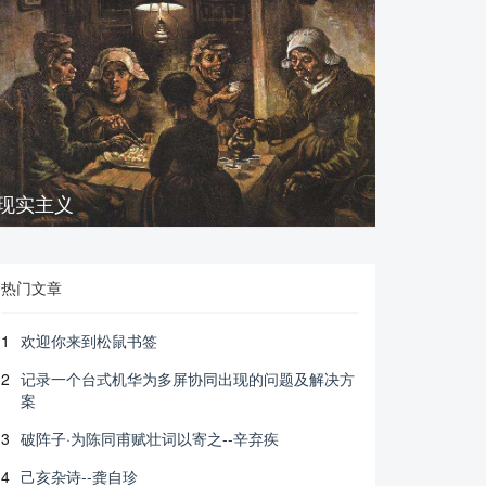
现实主义
热门文章
1
欢迎你来到松鼠书签
2
记录一个台式机华为多屏协同出现的问题及解决方
案
3
破阵子·为陈同甫赋壮词以寄之--辛弃疾
4
己亥杂诗--龚自珍