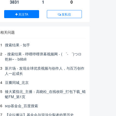
3831
1
0
关注TA
发私信
相关问题
1
搜索结果 - 知乎
2
- 搜索结果 - 哔哩哔哩弹幕视频网 - ( ゜- ゜)つロ
乾杯~ - bilibili
3
新片场 - 发现全球优质视频与创作人，与百万创作
人一起成长
4
豆瓣同城_北京
5
矮大紧指北_主播：高晓松_在线收听_打包下载_蜻
蜓FM_第1页
6
scp基金会_百度搜索
7
【论坛搬运】基金会与混沌分裂者的黑历史