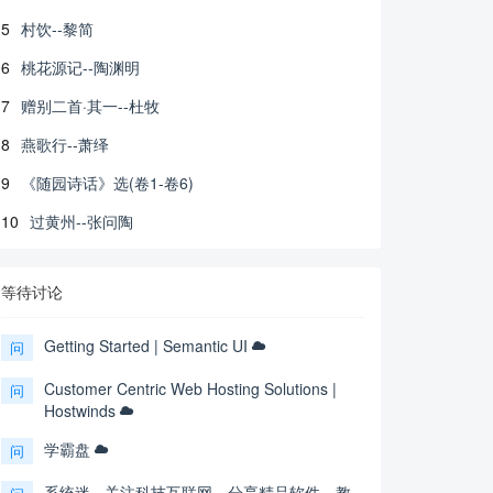
5
村饮--黎简
6
桃花源记--陶渊明
7
赠别二首·其一--杜牧
8
燕歌行--萧绎
9
《随园诗话》选(卷1-卷6)
10
过黄州--张问陶
等待讨论
Getting Started | Semantic UI
问
Customer Centric Web Hosting Solutions |
问
Hostwinds
学霸盘
问
系统迷 - 关注科技互联网，分享精品软件、教