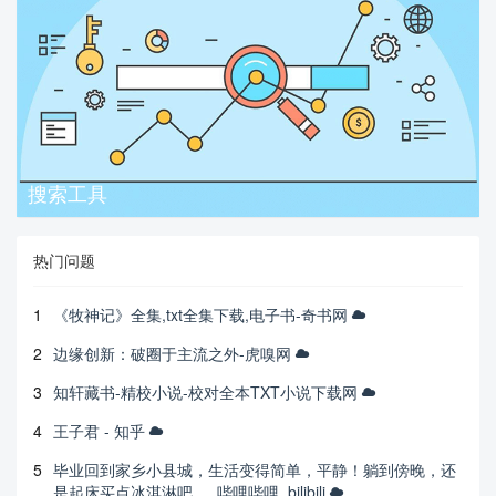
搜索工具
热门问题
1
《牧神记》全集,txt全集下载,电子书-奇书网
2
边缘创新：破圈于主流之外-虎嗅网
3
知轩藏书-精校小说-校对全本TXT小说下载网
4
王子君 - 知乎
5
毕业回到家乡小县城，生活变得简单，平静！躺到傍晚，还
是起床买点冰淇淋吧。_哔哩哔哩_bilibili