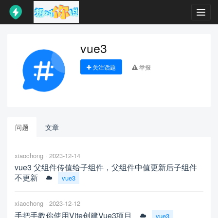
Toggl
navig
vue3
关注话题
举报
问题
文章
xiaochong
2023-12-14
vue3 父组件传值给子组件，父组件中值更新后子组件
不更新
vue3
xiaochong
2023-12-12
手把手教你使用Vite创建Vue3项目
vue3