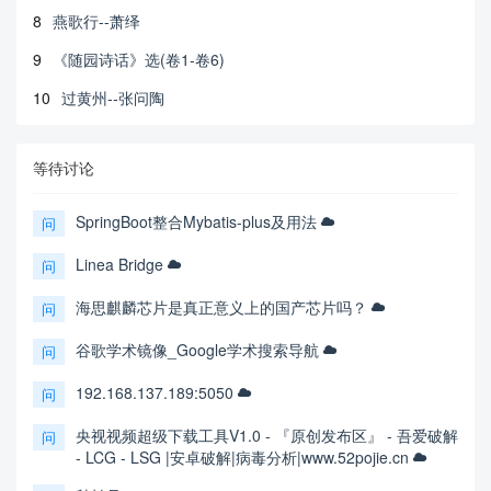
8
燕歌行--萧绎
9
《随园诗话》选(卷1-卷6)
10
过黄州--张问陶
等待讨论
SpringBoot整合Mybatis-plus及用法
问
Linea Bridge
问
海思麒麟芯片是真正意义上的国产芯片吗？
问
谷歌学术镜像_Google学术搜索导航
问
192.168.137.189:5050
问
央视视频超级下载工具V1.0 - 『原创发布区』 - 吾爱破解
问
- LCG - LSG |安卓破解|病毒分析|www.52pojie.cn