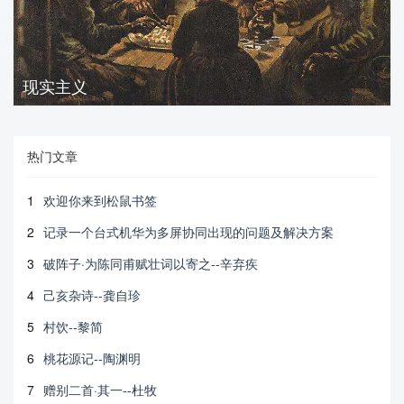
现实主义
热门文章
1
欢迎你来到松鼠书签
2
记录一个台式机华为多屏协同出现的问题及解决方案
3
破阵子·为陈同甫赋壮词以寄之--辛弃疾
4
己亥杂诗--龚自珍
5
村饮--黎简
6
桃花源记--陶渊明
7
赠别二首·其一--杜牧