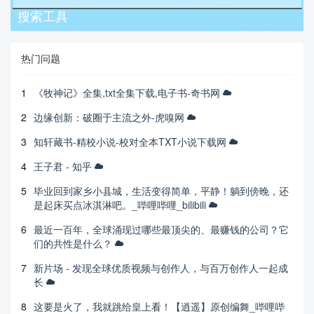
搜索工具
热门问题
1
《牧神记》全集,txt全集下载,电子书-奇书网
2
边缘创新：破圈于主流之外-虎嗅网
3
知轩藏书-精校小说-校对全本TXT小说下载网
4
王子君 - 知乎
5
毕业回到家乡小县城，生活变得简单，平静！躺到傍晚，还
是起床买点冰淇淋吧。_哔哩哔哩_bilibili
6
最近一百年，全球涌现过哪些最顶尖的、最赚钱的公司？它
们的共性是什么？
7
新片场 - 发现全球优质视频与创作人，与百万创作人一起成
长
8
这要是火了，我就跳给皇上看！【逍遥】原创编舞_哔哩哔