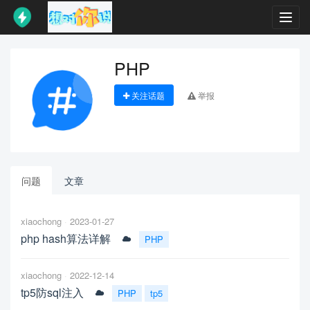
Toggl
navig
PHP
关注话题
举报
问题
文章
xiaochong
2023-01-27
php hash算法详解
PHP
xiaochong
2022-12-14
tp5防sql注入
PHP
tp5