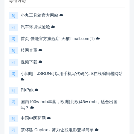
等待讨论
小丸工具箱官方网站
问
汽车环境试验舱
问
首页-佳能官方旗舰店-天猫Tmall.com(1)
问
枝网查重
问
视频下载
问
小闪电 - JSRUN可以用手机写代码的JS在线编辑器网站
问
PikPak
问
国内100w rmb年薪，欧洲(北欧)45w rmb，适合出国
问
吗？
中国中医药网
问
茶杯狐 Cupfox - 努力让找电影变得简单
问