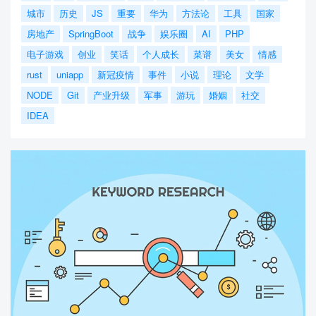
城市
历史
JS
重要
华为
方法论
工具
国家
房地产
SpringBoot
战争
娱乐圈
AI
PHP
电子游戏
创业
笑话
个人成长
菜谱
美女
情感
rust
uniapp
新冠疫情
事件
小说
理论
文学
NODE
Git
产业升级
军事
游玩
婚姻
社交
IDEA