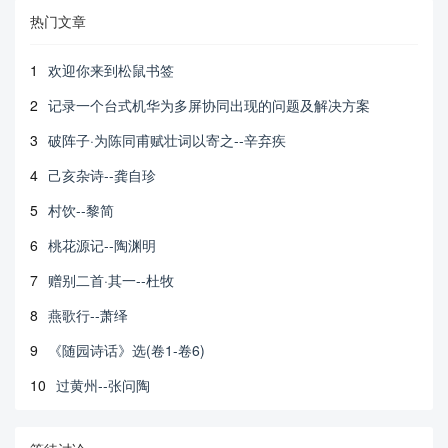
热门文章
1
欢迎你来到松鼠书签
2
记录一个台式机华为多屏协同出现的问题及解决方案
3
破阵子·为陈同甫赋壮词以寄之--辛弃疾
4
己亥杂诗--龚自珍
5
村饮--黎简
6
桃花源记--陶渊明
7
赠别二首·其一--杜牧
8
燕歌行--萧绎
9
《随园诗话》选(卷1-卷6)
10
过黄州--张问陶