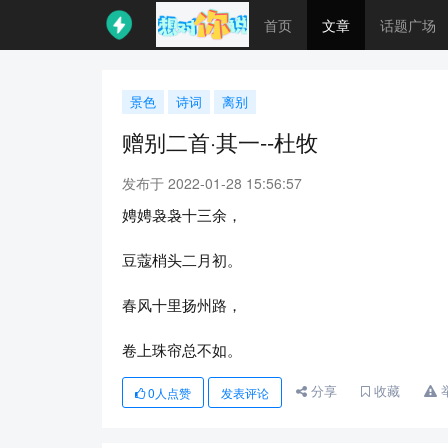
首页
文章
话题广场
景色
诗词
离别
赠别二首·其一--杜牧
发布于 2022-01-28 15:56:57
娉娉袅袅十三余，
豆蔻梢头二月初。
春风十里扬州路，
卷上珠帘总不如。
分享
收藏
0
人点赞
发表评论