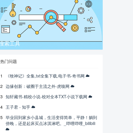
搜索工具
热门问题
1
《牧神记》全集,txt全集下载,电子书-奇书网
2
边缘创新：破圈于主流之外-虎嗅网
3
知轩藏书-精校小说-校对全本TXT小说下载网
4
王子君 - 知乎
5
毕业回到家乡小县城，生活变得简单，平静！躺到
傍晚，还是起床买点冰淇淋吧。_哔哩哔哩_bilibili