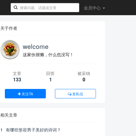
会员
中心
关于作者
welcome
这家伙很懒，什么也没写！
文章
回答
被采纳
133
1
0
关注TA
发私信
相关文章
1
有哪些形容男子美好的诗词？