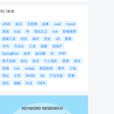
热门标签
JAVA
娱乐
互联网
故事
vue3
mysql
美国
社会
书
现实主义
vue
影视推荐
搜索工具
经济
城市
历史
JS
重要
华为
方法论
工具
国家
房地产
SpringBoot
战争
娱乐圈
AI
PHP
电子游戏
创业
笑话
个人成长
菜谱
美女
情感
rust
uniapp
新冠疫情
事件
小说
理论
文学
NODE
Git
产业升级
军事
游玩
婚姻
社交
IDEA