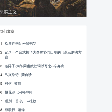
现实主义
热门文章
1
欢迎你来到松鼠书签
2
记录一个台式机华为多屏协同出现的问题及解决方
案
3
破阵子·为陈同甫赋壮词以寄之--辛弃疾
4
己亥杂诗--龚自珍
5
村饮--黎简
6
桃花源记--陶渊明
7
赠别二首·其一--杜牧
8
燕歌行--萧绎