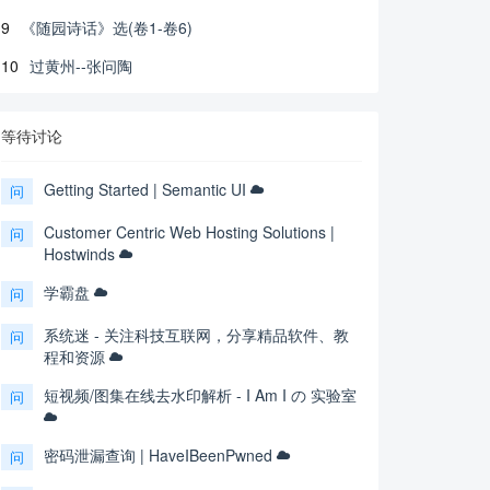
9
《随园诗话》选(卷1-卷6)
10
过黄州--张问陶
等待讨论
Getting Started | Semantic UI
问
Customer Centric Web Hosting Solutions |
问
Hostwinds
学霸盘
问
系统迷 - 关注科技互联网，分享精品软件、教
问
程和资源
短视频/图集在线去水印解析 - I Am I の 实验室
问
密码泄漏查询 | HaveIBeenPwned
问