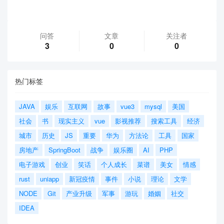
问答
文章
关注者
3
0
0
热门标签
JAVA
娱乐
互联网
故事
vue3
mysql
美国
社会
书
现实主义
vue
影视推荐
搜索工具
经济
城市
历史
JS
重要
华为
方法论
工具
国家
房地产
SpringBoot
战争
娱乐圈
AI
PHP
电子游戏
创业
笑话
个人成长
菜谱
美女
情感
rust
uniapp
新冠疫情
事件
小说
理论
文学
NODE
Git
产业升级
军事
游玩
婚姻
社交
IDEA