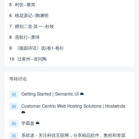
5
村饮--黎简
6
桃花源记--陶渊明
7
赠别二首·其一--杜牧
8
燕歌行--萧绎
9
《随园诗话》选(卷1-卷6)
10
过黄州--张问陶
等待讨论
Getting Started | Semantic UI
问
Customer Centric Web Hosting Solutions | Hostwinds
问
学霸盘
问
系统迷 - 关注科技互联网，分享精品软件、教程和资源
问