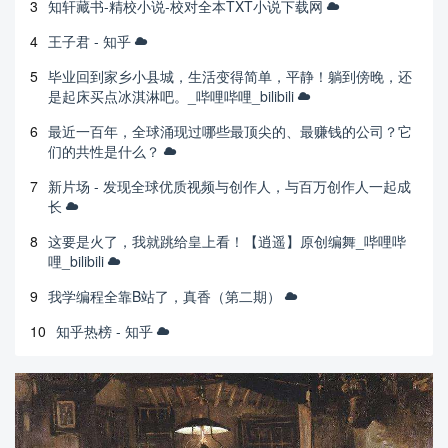
3
知轩藏书-精校小说-校对全本TXT小说下载网
4
王子君 - 知乎
5
毕业回到家乡小县城，生活变得简单，平静！躺到傍晚，还
是起床买点冰淇淋吧。_哔哩哔哩_bilibili
6
最近一百年，全球涌现过哪些最顶尖的、最赚钱的公司？它
们的共性是什么？
7
新片场 - 发现全球优质视频与创作人，与百万创作人一起成
长
8
这要是火了，我就跳给皇上看！【逍遥】原创编舞_哔哩哔
哩_bilibili
9
我学编程全靠B站了，真香（第二期）
10
知乎热榜 - 知乎