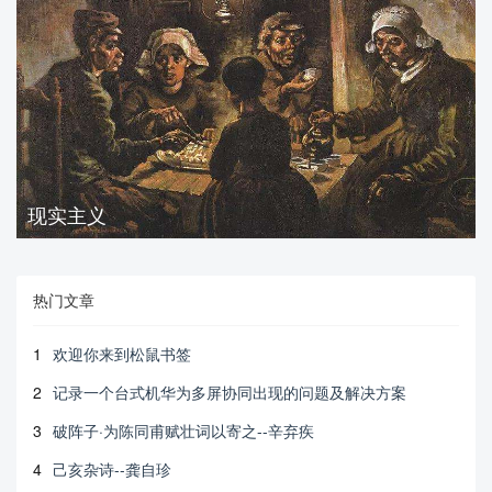
现实主义
热门文章
1
欢迎你来到松鼠书签
2
记录一个台式机华为多屏协同出现的问题及解决方案
3
破阵子·为陈同甫赋壮词以寄之--辛弃疾
4
己亥杂诗--龚自珍