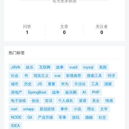
暂无更多数据
问答
文章
关注者
1
0
0
热门标签
JAVA
娱乐
互联网
故事
vue3
mysql
美国
社会
书
现实主义
vue
影视推荐
搜索工具
经济
城市
历史
JS
重要
华为
方法论
工具
国家
房地产
SpringBoot
战争
娱乐圈
AI
PHP
电子游戏
创业
笑话
个人成长
菜谱
美女
情感
rust
uniapp
新冠疫情
事件
小说
理论
文学
NODE
Git
产业升级
军事
游玩
婚姻
社交
IDEA