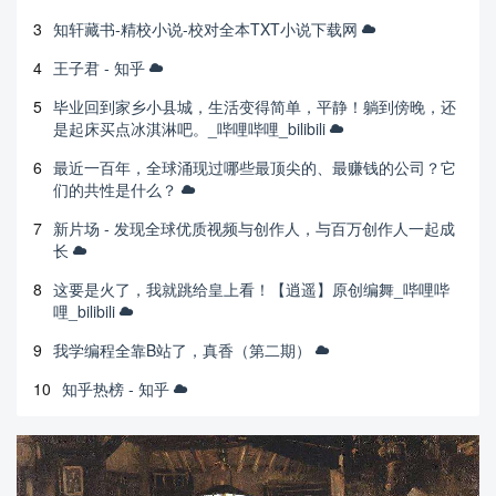
3
知轩藏书-精校小说-校对全本TXT小说下载网
4
王子君 - 知乎
5
毕业回到家乡小县城，生活变得简单，平静！躺到傍晚，还
是起床买点冰淇淋吧。_哔哩哔哩_bilibili
6
最近一百年，全球涌现过哪些最顶尖的、最赚钱的公司？它
们的共性是什么？
7
新片场 - 发现全球优质视频与创作人，与百万创作人一起成
长
8
这要是火了，我就跳给皇上看！【逍遥】原创编舞_哔哩哔
哩_bilibili
9
我学编程全靠B站了，真香（第二期）
10
知乎热榜 - 知乎