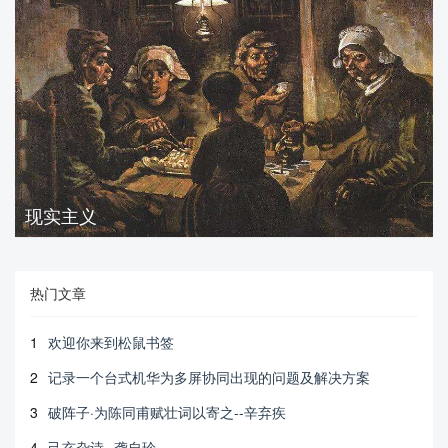
现实主义
热门文章
1
欢迎你来到松鼠书签
2
记录一个台式机华为多屏协同出现的问题及解决方案
3
破阵子·为陈同甫赋壮词以寄之--辛弃疾
4
己亥杂诗--龚自珍