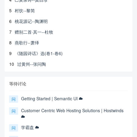
5
村饮--黎简
6
桃花源记--陶渊明
7
赠别二首·其一--杜牧
8
燕歌行--萧绎
9
《随园诗话》选(卷1-卷6)
10
过黄州--张问陶
等待讨论
Getting Started | Semantic UI
问
Customer Centric Web Hosting Solutions | Hostwinds
问
学霸盘
问