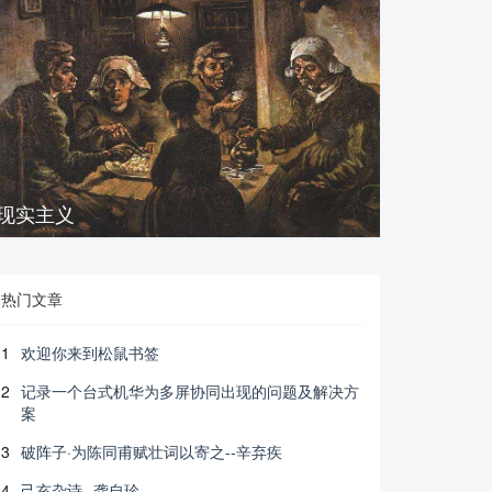
现实主义
热门文章
1
欢迎你来到松鼠书签
2
记录一个台式机华为多屏协同出现的问题及解决方
案
3
破阵子·为陈同甫赋壮词以寄之--辛弃疾
4
己亥杂诗--龚自珍