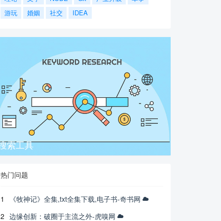
游玩
婚姻
社交
IDEA
搜索工具
热门问题
1
《牧神记》全集,txt全集下载,电子书-奇书网
2
边缘创新：破圈于主流之外-虎嗅网