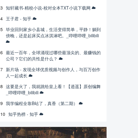
3
知轩藏书-精校小说-校对全本TXT小说下载网
4
王子君 - 知乎
5
毕业回到家乡小县城，生活变得简单，平静！躺到
傍晚，还是起床买点冰淇淋吧。_哔哩哔哩_bilibili
6
最近一百年，全球涌现过哪些最顶尖的、最赚钱的
公司？它们的共性是什么？
7
新片场 - 发现全球优质视频与创作人，与百万创作
人一起成长
8
这要是火了，我就跳给皇上看！【逍遥】原创编舞
_哔哩哔哩_bilibili
9
我学编程全靠B站了，真香（第二期）
10
知乎热榜 - 知乎