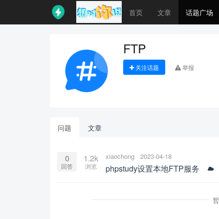
首页
文章
话题广场
FTP
关注话题
举报
问题
文章
xiaochong
2023-04-18
0
1.2k
回答
浏览
phpstudy设置本地FTP服务