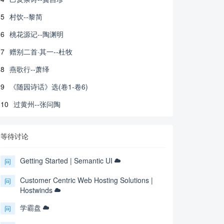
5
村饮--黎简
6
桃花源记--陶渊明
7
赠别二首·其一--杜牧
8
燕歌行--萧绎
9
《随园诗话》选(卷1-卷6)
10
过黄州--张问陶
等待讨论
Getting Started | Semantic UI
问
Customer Centric Web Hosting Solutions |
问
Hostwinds
学霸盘
问