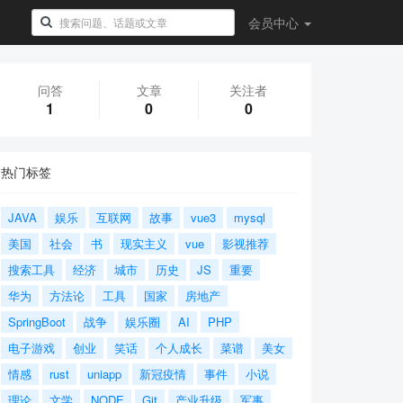
会员
中心
问答
文章
关注者
1
0
0
热门标签
JAVA
娱乐
互联网
故事
vue3
mysql
美国
社会
书
现实主义
vue
影视推荐
搜索工具
经济
城市
历史
JS
重要
华为
方法论
工具
国家
房地产
SpringBoot
战争
娱乐圈
AI
PHP
电子游戏
创业
笑话
个人成长
菜谱
美女
情感
rust
uniapp
新冠疫情
事件
小说
理论
文学
NODE
Git
产业升级
军事