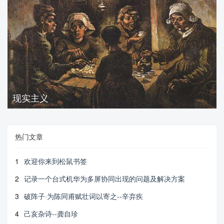
现实主义
热门文章
1
欢迎你来到松鼠书签
2
记录一个台式机华为多屏协同出现的问题及解决方案
3
破阵子·为陈同甫赋壮词以寄之--辛弃疾
4
己亥杂诗--龚自珍