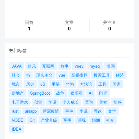
问答
文章
关注者
1
0
0
热门标签
JAVA
娱乐
互联网
故事
vue3
mysql
美国
社会
书
现实主义
vue
影视推荐
搜索工具
经济
城市
历史
JS
重要
华为
方法论
工具
国家
房地产
SpringBoot
战争
娱乐圈
AI
PHP
电子游戏
创业
笑话
个人成长
菜谱
美女
情感
rust
uniapp
新冠疫情
事件
小说
理论
文学
NODE
Git
产业升级
军事
游玩
婚姻
社交
IDEA