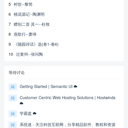
5
村饮--黎简
6
桃花源记--陶渊明
7
赠别二首·其一--杜牧
8
燕歌行--萧绎
9
《随园诗话》选(卷1-卷6)
10
过黄州--张问陶
等待讨论
Getting Started | Semantic UI
问
Customer Centric Web Hosting Solutions | Hostwinds
问
学霸盘
问
系统迷 - 关注科技互联网，分享精品软件、教程和资源
问