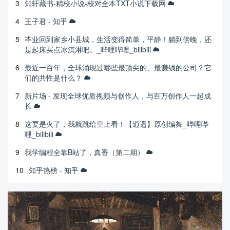
3
知轩藏书-精校小说-校对全本TXT小说下载网
4
王子君 - 知乎
5
毕业回到家乡小县城，生活变得简单，平静！躺到傍晚，还
是起床买点冰淇淋吧。_哔哩哔哩_bilibili
6
最近一百年，全球涌现过哪些最顶尖的、最赚钱的公司？它
们的共性是什么？
7
新片场 - 发现全球优质视频与创作人，与百万创作人一起成
长
8
这要是火了，我就跳给皇上看！【逍遥】原创编舞_哔哩哔
哩_bilibili
9
我学编程全靠B站了，真香（第二期）
10
知乎热榜 - 知乎