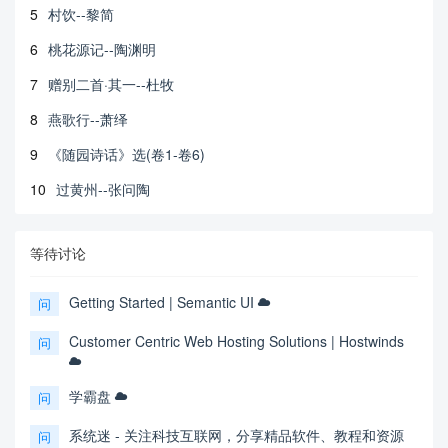
5
村饮--黎简
6
桃花源记--陶渊明
7
赠别二首·其一--杜牧
8
燕歌行--萧绎
9
《随园诗话》选(卷1-卷6)
10
过黄州--张问陶
等待讨论
Getting Started | Semantic UI
问
Customer Centric Web Hosting Solutions | Hostwinds
问
学霸盘
问
系统迷 - 关注科技互联网，分享精品软件、教程和资源
问