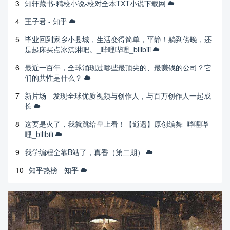
3
知轩藏书-精校小说-校对全本TXT小说下载网
4
王子君 - 知乎
5
毕业回到家乡小县城，生活变得简单，平静！躺到傍晚，还
是起床买点冰淇淋吧。_哔哩哔哩_bilibili
6
最近一百年，全球涌现过哪些最顶尖的、最赚钱的公司？它
们的共性是什么？
7
新片场 - 发现全球优质视频与创作人，与百万创作人一起成
长
8
这要是火了，我就跳给皇上看！【逍遥】原创编舞_哔哩哔
哩_bilibili
9
我学编程全靠B站了，真香（第二期）
10
知乎热榜 - 知乎