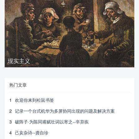
现实主义
热门文章
1
欢迎你来到松鼠书签
2
记录一个台式机华为多屏协同出现的问题及解决方案
3
破阵子·为陈同甫赋壮词以寄之--辛弃疾
4
己亥杂诗--龚自珍