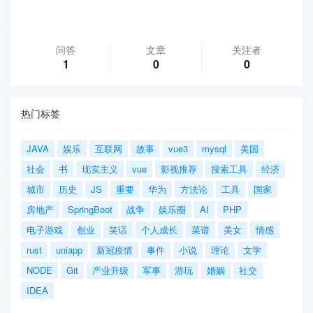
问答
文章
关注者
1
0
0
热门标签
JAVA
娱乐
互联网
故事
vue3
mysql
美国
社会
书
现实主义
vue
影视推荐
搜索工具
经济
城市
历史
JS
重要
华为
方法论
工具
国家
房地产
SpringBoot
战争
娱乐圈
AI
PHP
电子游戏
创业
笑话
个人成长
菜谱
美女
情感
rust
uniapp
新冠疫情
事件
小说
理论
文学
NODE
Git
产业升级
军事
游玩
婚姻
社交
IDEA