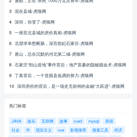
2
通勤，正在“杀死”1000万北京青年-虎嗅网
3
混在县城-虎嗅网
4
深圳，你变了-虎嗅网
5
一座苏北县城的房价真相-虎嗅网
6
北望求幸愁断肠，深宫怨妃石家庄-虎嗅网
7
唐山，总在沉默的河北第二城-虎嗅网
8
石家庄“削山造地”事件背后：地产富豪的隐秘掘金术-虎嗅网
9
丁真背后，一个贫困县低调的努力-虎嗅网
10
深圳房价的背后，是一场史无前例的金融“大跃进”-虎嗅网
热门标签
JAVA
娱乐
互联网
故事
vue3
mysql
美国
社会
书
现实主义
vue
影视推荐
搜索工具
经济