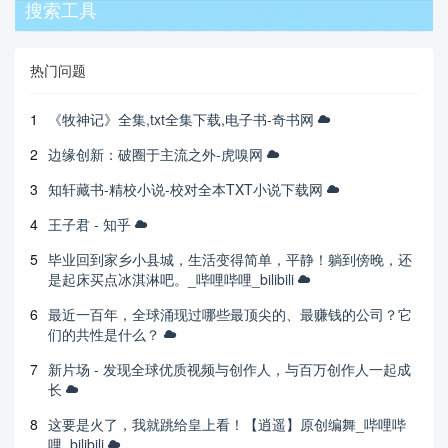
搜索工具
热门问题
1
《牧神记》全集,txt全集下载,电子书-奇书网
2
边缘创新：破圈于主流之外-虎嗅网
3
知轩藏书-精校小说-校对全本TXT小说下载网
4
王子君 - 知乎
5
毕业回到家乡小县城，生活变得简单，平静！躺到傍晚，还
是起床买点冰淇淋吧。_哔哩哔哩_bilibili
6
最近一百年，全球涌现过哪些最顶尖的、最赚钱的公司？它
们的共性是什么？
7
新片场 - 发现全球优质视频与创作人，与百万创作人一起成
长
8
这要是火了，我就跳给皇上看！【逍遥】原创编舞_哔哩哔
哩_bilibili