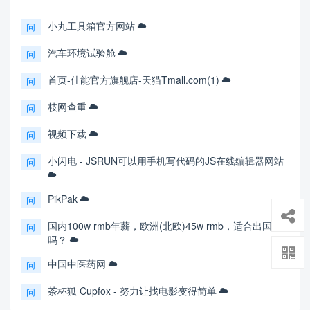
小丸工具箱官方网站
问
汽车环境试验舱
问
首页-佳能官方旗舰店-天猫Tmall.com(1)
问
枝网查重
问
视频下载
问
小闪电 - JSRUN可以用手机写代码的JS在线编辑器网站
问
PikPak
问
国内100w rmb年薪，欧洲(北欧)45w rmb，适合出国
问
吗？
中国中医药网
问
茶杯狐 Cupfox - 努力让找电影变得简单
问