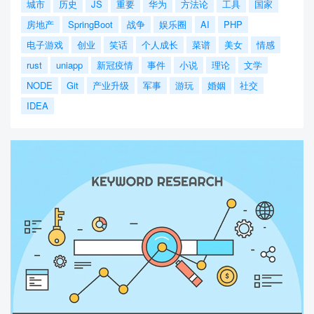
城市
历史
JS
重要
华为
方法论
工具
国家
房地产
SpringBoot
战争
娱乐圈
AI
PHP
电子游戏
创业
笑话
个人成长
菜谱
美女
情感
rust
uniapp
新冠疫情
事件
小说
理论
文学
NODE
Git
产业升级
军事
游玩
婚姻
社交
IDEA