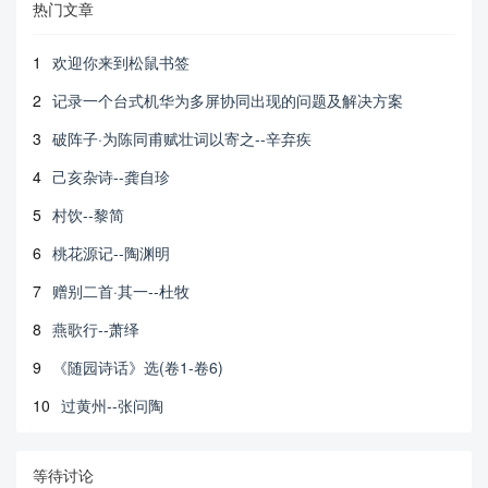
热门文章
1
欢迎你来到松鼠书签
2
记录一个台式机华为多屏协同出现的问题及解决方案
3
破阵子·为陈同甫赋壮词以寄之--辛弃疾
4
己亥杂诗--龚自珍
5
村饮--黎简
6
桃花源记--陶渊明
7
赠别二首·其一--杜牧
8
燕歌行--萧绎
9
《随园诗话》选(卷1-卷6)
10
过黄州--张问陶
等待讨论