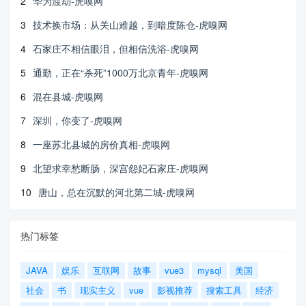
2
华为渡劫-虎嗅网
3
技术换市场：从关山难越，到暗度陈仓-虎嗅网
4
石家庄不相信眼泪，但相信洗浴-虎嗅网
5
通勤，正在“杀死”1000万北京青年-虎嗅网
6
混在县城-虎嗅网
7
深圳，你变了-虎嗅网
8
一座苏北县城的房价真相-虎嗅网
9
北望求幸愁断肠，深宫怨妃石家庄-虎嗅网
10
唐山，总在沉默的河北第二城-虎嗅网
热门标签
JAVA
娱乐
互联网
故事
vue3
mysql
美国
社会
书
现实主义
vue
影视推荐
搜索工具
经济