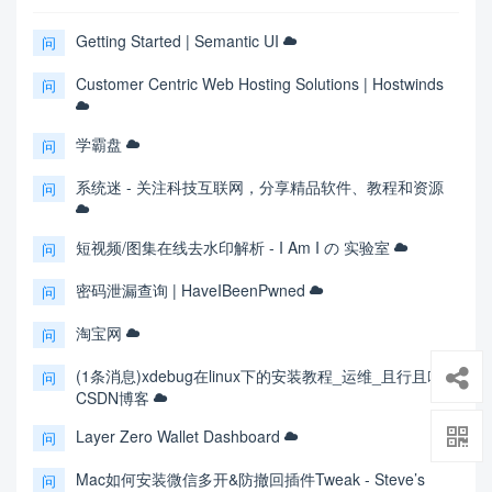
Getting Started | Semantic UI
问
Customer Centric Web Hosting Solutions | Hostwinds
问
学霸盘
问
系统迷 - 关注科技互联网，分享精品软件、教程和资源
问
短视频/图集在线去水印解析 - I Am I の 实验室
问
密码泄漏查询 | HaveIBeenPwned
问
淘宝网
问
(1条消息)xdebug在linux下的安装教程_运维_且行且吟-
问
CSDN博客
Layer Zero Wallet Dashboard
问
Mac如何安装微信多开&防撤回插件Tweak - Steve’s
问