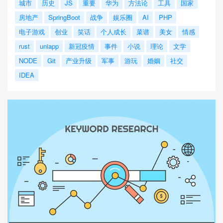
城市
历史
JS
重要
华为
方法论
工具
国家
房地产
SpringBoot
战争
娱乐圈
AI
PHP
电子游戏
创业
笑话
个人成长
菜谱
美女
情感
rust
uniapp
新冠疫情
事件
小说
理论
文学
NODE
Git
产业升级
军事
游玩
婚姻
社交
IDEA