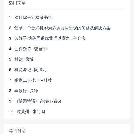
热门文章
1
欢迎你来到松鼠书签
2
记录一个台式机华为多屏协同出现的问题及解决方案
3
破阵子·为陈同甫赋壮词以寄之--辛弃疾
4
己亥杂诗--龚自珍
5
村饮--黎简
6
桃花源记--陶渊明
7
赠别二首·其一--杜牧
8
燕歌行--萧绎
9
《随园诗话》选(卷1-卷6)
10
过黄州--张问陶
等待讨论