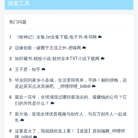
搜索工具
热门问题
1
《牧神记》全集,txt全集下载,电子书-奇书网
2
边缘创新：破圈于主流之外-虎嗅网
3
知轩藏书-精校小说-校对全本TXT小说下载网
4
王子君 - 知乎
5
毕业回到家乡小县城，生活变得简单，平静！躺到傍晚，还
是起床买点冰淇淋吧。_哔哩哔哩_bilibili
6
最近一百年，全球涌现过哪些最顶尖的、最赚钱的公司？它
们的共性是什么？
7
新片场 - 发现全球优质视频与创作人，与百万创作人一起成
长
8
这要是火了，我就跳给皇上看！【逍遥】原创编舞_哔哩哔
哩_bilibili