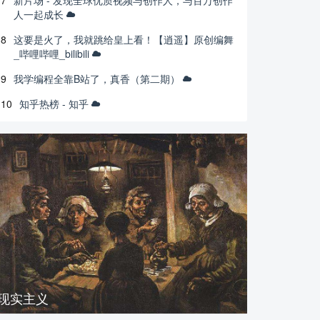
7
新片场 - 发现全球优质视频与创作人，与百万创作
人一起成长
8
这要是火了，我就跳给皇上看！【逍遥】原创编舞
_哔哩哔哩_bilibili
9
我学编程全靠B站了，真香（第二期）
10
知乎热榜 - 知乎
现实主义