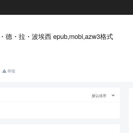
・拉・波埃西 epub,mobi,azw3格式
举报