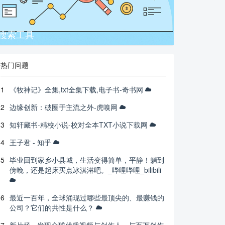
搜索工具
热门问题
1
《牧神记》全集,txt全集下载,电子书-奇书网
2
边缘创新：破圈于主流之外-虎嗅网
3
知轩藏书-精校小说-校对全本TXT小说下载网
4
王子君 - 知乎
5
毕业回到家乡小县城，生活变得简单，平静！躺到
傍晚，还是起床买点冰淇淋吧。_哔哩哔哩_bilibili
6
最近一百年，全球涌现过哪些最顶尖的、最赚钱的
公司？它们的共性是什么？