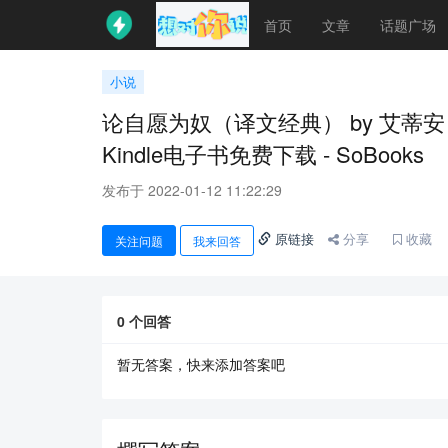
首页
文章
话题广场
小说
论自愿为奴（译文经典） by 艾蒂安・德
Kindle电子书免费下载 - SoBooks
发布于 2022-01-12 11:22:29
原链接
分享
收藏
关注问题
我来回答
0
个回答
暂无答案，快来添加答案吧