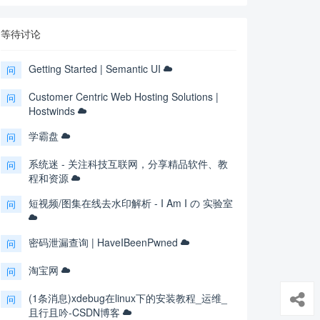
等待讨论
Getting Started | Semantic UI
问
Customer Centric Web Hosting Solutions |
问
Hostwinds
学霸盘
问
系统迷 - 关注科技互联网，分享精品软件、教
问
程和资源
短视频/图集在线去水印解析 - I Am I の 实验室
问
密码泄漏查询 | HaveIBeenPwned
问
淘宝网
问
(1条消息)xdebug在linux下的安装教程_运维_
问
且行且吟-CSDN博客