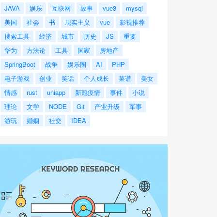
JAVA
娱乐
互联网
故事
vue3
mysql
美国
社会
书
现实主义
vue
影视推荐
搜索工具
经济
城市
历史
JS
重要
华为
方法论
工具
国家
房地产
SpringBoot
战争
娱乐圈
AI
PHP
电子游戏
创业
笑话
个人成长
菜谱
美女
情感
rust
uniapp
新冠疫情
事件
小说
理论
文学
NODE
Git
产业升级
军事
游玩
婚姻
社交
IDEA