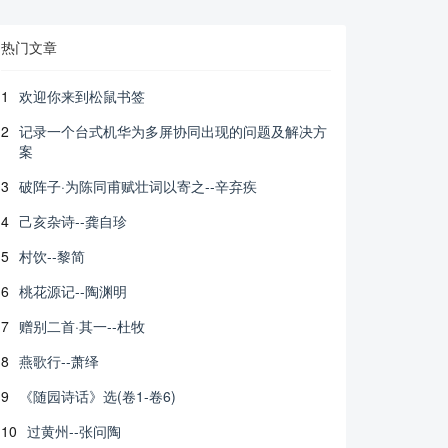
热门文章
1
欢迎你来到松鼠书签
2
记录一个台式机华为多屏协同出现的问题及解决方
案
3
破阵子·为陈同甫赋壮词以寄之--辛弃疾
4
己亥杂诗--龚自珍
5
村饮--黎简
6
桃花源记--陶渊明
7
赠别二首·其一--杜牧
8
燕歌行--萧绎
9
《随园诗话》选(卷1-卷6)
10
过黄州--张问陶