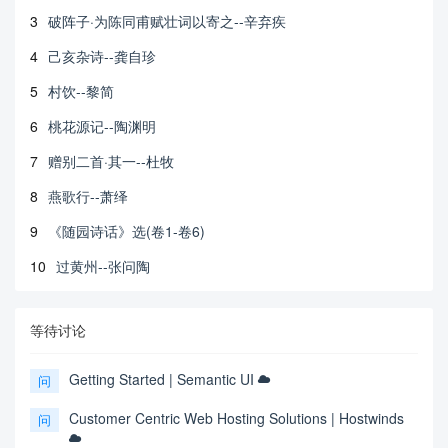
3
破阵子·为陈同甫赋壮词以寄之--辛弃疾
4
己亥杂诗--龚自珍
5
村饮--黎简
6
桃花源记--陶渊明
7
赠别二首·其一--杜牧
8
燕歌行--萧绎
9
《随园诗话》选(卷1-卷6)
10
过黄州--张问陶
等待讨论
Getting Started | Semantic UI
问
Customer Centric Web Hosting Solutions | Hostwinds
问