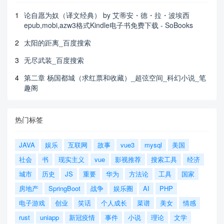
1
论自愿为奴（译文经典） by 艾蒂安・德・拉・波埃西
epub,mobi,azw3格式Kindle电子书免费下载 - SoBooks
2
太阳的距离_百度搜索
3
无尽武装_百度搜索
4
第二章 杨国都城（求红票和收藏）_超弦空间_科幻小说_笔
趣阁
热门标签
JAVA
娱乐
互联网
故事
vue3
mysql
美国
社会
书
现实主义
vue
影视推荐
搜索工具
经济
城市
历史
JS
重要
华为
方法论
工具
国家
房地产
SpringBoot
战争
娱乐圈
AI
PHP
电子游戏
创业
笑话
个人成长
菜谱
美女
情感
rust
uniapp
新冠疫情
事件
小说
理论
文学