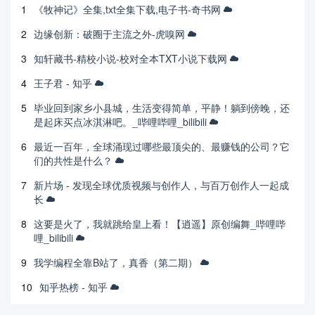
1
《牧神记》全集,txt全集下载,电子书-奇书网
2
边缘创新：破圈于主流之外-虎嗅网
3
知轩藏书-精校小说-校对全本TXT小说下载网
4
王子君 - 知乎
5
毕业回到家乡小县城，生活变得简单，平静！躺到傍晚，还
是起床买点冰淇淋吧。_哔哩哔哩_bilibili
6
最近一百年，全球涌现过哪些最顶尖的、最赚钱的公司？它
们的共性是什么？
7
新片场 - 发现全球优质视频与创作人，与百万创作人一起成
长
8
这要是火了，我就跳给皇上看！【逍遥】原创编舞_哔哩哔
哩_bilibili
9
我学编程全靠B站了，真香（第二期）
10
知乎热榜 - 知乎