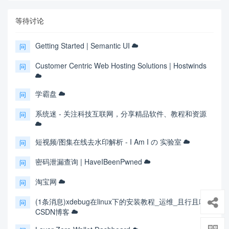
等待讨论
Getting Started | Semantic UI
问
Customer Centric Web Hosting Solutions | Hostwinds
问
学霸盘
问
系统迷 - 关注科技互联网，分享精品软件、教程和资源
问
短视频/图集在线去水印解析 - I Am I の 实验室
问
密码泄漏查询 | HaveIBeenPwned
问
淘宝网
问
(1条消息)xdebug在linux下的安装教程_运维_且行且吟-
问
CSDN博客