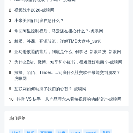
2
视频战争2020-虎嗅网
3
小米美团们到底在急什么？
4
拿回阿里控制权后，马云还在担心什么？-虎嗅网
5
裁员、补课、开源节流：详解TMD大盘整_36氪
6
亚马逊败退的背后，到底是什么_创事记_新浪科技_新浪网
7
为什么B站、微博、知乎和小红书，很难做好电商？-虎嗅网
8
探探、陌陌、Tinder......到底什么社交软件最能交到朋友？-
虎嗅网
9
互联网如何劫持了我们的心智？-虎嗅网
10
抖音 VS 快手：从产品理念来看短视频的功能设计-虎嗅网
热门标签
JAVA
娱乐
互联网
故事
vue3
mysql
美国