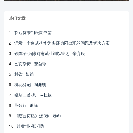
热门文章
1
欢迎你来到松鼠书签
2
记录一个台式机华为多屏协同出现的问题及解决方案
3
破阵子·为陈同甫赋壮词以寄之--辛弃疾
4
己亥杂诗--龚自珍
5
村饮--黎简
6
桃花源记--陶渊明
7
赠别二首·其一--杜牧
8
燕歌行--萧绎
9
《随园诗话》选(卷1-卷6)
10
过黄州--张问陶