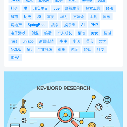
社会
书
现实主义
vue
影视推荐
搜索工具
经济
城市
历史
JS
重要
华为
方法论
工具
国家
房地产
SpringBoot
战争
娱乐圈
AI
PHP
电子游戏
创业
笑话
个人成长
菜谱
美女
情感
rust
uniapp
新冠疫情
事件
小说
理论
文学
NODE
Git
产业升级
军事
游玩
婚姻
社交
IDEA