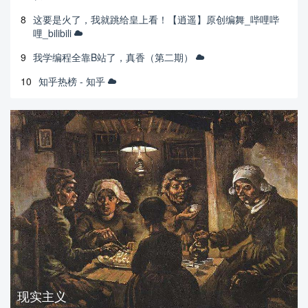
8
这要是火了，我就跳给皇上看！【逍遥】原创编舞_哔哩哔
哩_bilibili
9
我学编程全靠B站了，真香（第二期）
10
知乎热榜 - 知乎
现实主义