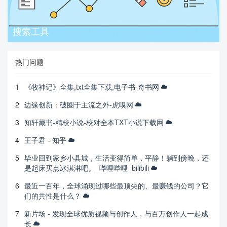
搜索工具
热门问题
1
《牧神记》全集,txt全集下载,电子书-奇书网
2
边缘创新：破圈于主流之外-虎嗅网
3
知轩藏书-精校小说-校对全本TXT小说下载网
4
王子君 - 知乎
5
毕业回到家乡小县城，生活变得简单，平静！躺到傍晚，还
是起床买点冰淇淋吧。_哔哩哔哩_bilibili
6
最近一百年，全球涌现过哪些最顶尖的、最赚钱的公司？它
们的共性是什么？
7
新片场 - 发现全球优质视频与创作人，与百万创作人一起成
长