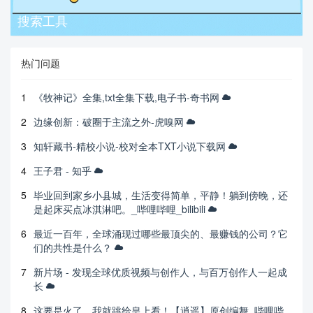
搜索工具
热门问题
1
《牧神记》全集,txt全集下载,电子书-奇书网
2
边缘创新：破圈于主流之外-虎嗅网
3
知轩藏书-精校小说-校对全本TXT小说下载网
4
王子君 - 知乎
5
毕业回到家乡小县城，生活变得简单，平静！躺到傍晚，还
是起床买点冰淇淋吧。_哔哩哔哩_bilibili
6
最近一百年，全球涌现过哪些最顶尖的、最赚钱的公司？它
们的共性是什么？
7
新片场 - 发现全球优质视频与创作人，与百万创作人一起成
长
8
这要是火了，我就跳给皇上看！【逍遥】原创编舞_哔哩哔