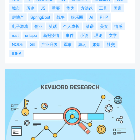
城市
历史
JS
重要
华为
方法论
工具
国家
房地产
SpringBoot
战争
娱乐圈
AI
PHP
电子游戏
创业
笑话
个人成长
菜谱
美女
情感
rust
uniapp
新冠疫情
事件
小说
理论
文学
NODE
Git
产业升级
军事
游玩
婚姻
社交
IDEA