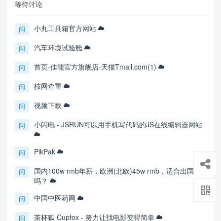
等待讨论
小丸工具箱官方网站
问
汽车环境试验舱
问
首页-佳能官方旗舰店-天猫Tmall.com(1)
问
枝网查重
问
视频下载
问
小闪电 - JSRUN可以用手机写代码的JS在线编辑器网站
问
PikPak
问
国内100w rmb年薪，欧洲(北欧)45w rmb，适合出国
问
吗？
中国中医药网
问
茶杯狐 Cupfox - 努力让找电影变得简单
问