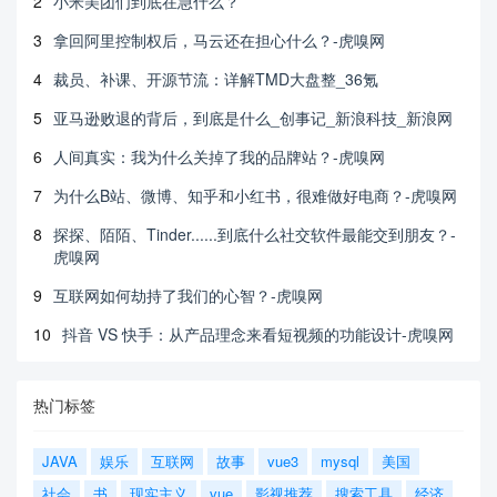
2
小米美团们到底在急什么？
3
拿回阿里控制权后，马云还在担心什么？-虎嗅网
4
裁员、补课、开源节流：详解TMD大盘整_36氪
5
亚马逊败退的背后，到底是什么_创事记_新浪科技_新浪网
6
人间真实：我为什么关掉了我的品牌站？-虎嗅网
7
为什么B站、微博、知乎和小红书，很难做好电商？-虎嗅网
8
探探、陌陌、Tinder......到底什么社交软件最能交到朋友？-
虎嗅网
9
互联网如何劫持了我们的心智？-虎嗅网
10
抖音 VS 快手：从产品理念来看短视频的功能设计-虎嗅网
热门标签
JAVA
娱乐
互联网
故事
vue3
mysql
美国
社会
书
现实主义
vue
影视推荐
搜索工具
经济