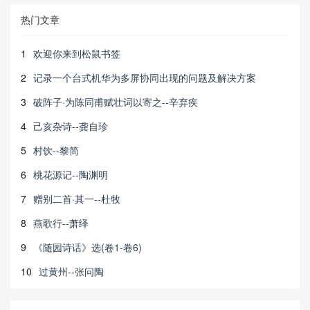
热门文章
1
欢迎你来到松鼠书签
2
记录一个台式机华为多屏协同出现的问题及解决方案
3
破阵子·为陈同甫赋壮词以寄之--辛弃疾
4
己亥杂诗--龚自珍
5
村饮--黎简
6
桃花源记--陶渊明
7
赠别二首·其一--杜牧
8
燕歌行--萧绎
9
《随园诗话》选(卷1-卷6)
10
过黄州--张问陶