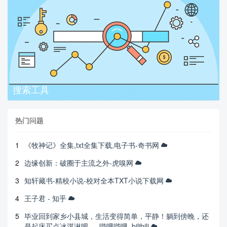
搜索工具
热门问题
1
《牧神记》全集,txt全集下载,电子书-奇书网
2
边缘创新：破圈于主流之外-虎嗅网
3
知轩藏书-精校小说-校对全本TXT小说下载网
4
王子君 - 知乎
5
毕业回到家乡小县城，生活变得简单，平静！躺到傍晚，还
是起床买点冰淇淋吧。_哔哩哔哩_bilibili