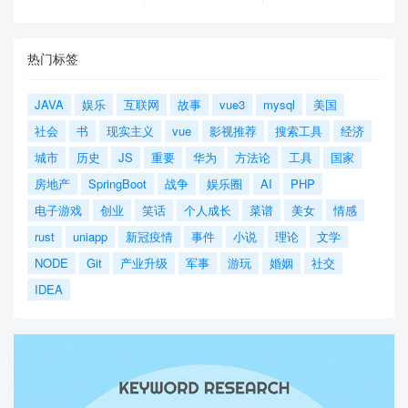
热门标签
JAVA
娱乐
互联网
故事
vue3
mysql
美国
社会
书
现实主义
vue
影视推荐
搜索工具
经济
城市
历史
JS
重要
华为
方法论
工具
国家
房地产
SpringBoot
战争
娱乐圈
AI
PHP
电子游戏
创业
笑话
个人成长
菜谱
美女
情感
rust
uniapp
新冠疫情
事件
小说
理论
文学
NODE
Git
产业升级
军事
游玩
婚姻
社交
IDEA