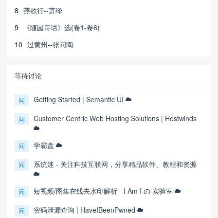
8
燕歌行--萧绎
9
《随园诗话》选(卷1-卷6)
10
过黄州--张问陶
等待讨论
Getting Started | Semantic UI
问
Customer Centric Web Hosting Solutions | Hostwinds
问
学霸盘
问
系统迷 - 关注科技互联网，分享精品软件、教程和资源
问
短视频/图集在线去水印解析 - I Am I の 实验室
问
密码泄漏查询 | HaveIBeenPwned
问