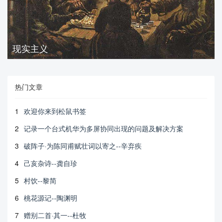
现实主义
热门文章
1
欢迎你来到松鼠书签
2
记录一个台式机华为多屏协同出现的问题及解决方案
3
破阵子·为陈同甫赋壮词以寄之--辛弃疾
4
己亥杂诗--龚自珍
5
村饮--黎简
6
桃花源记--陶渊明
7
赠别二首·其一--杜牧