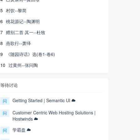
5
村饮--黎简
6
桃花源记--陶渊明
7
赠别二首·其一--杜牧
8
燕歌行--萧绎
9
《随园诗话》选(卷1-卷6)
10
过黄州--张问陶
等待讨论
Getting Started | Semantic UI
问
Customer Centric Web Hosting Solutions |
问
Hostwinds
学霸盘
问