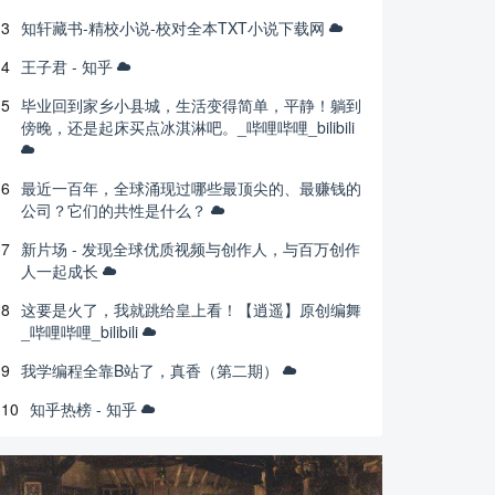
3
知轩藏书-精校小说-校对全本TXT小说下载网
4
王子君 - 知乎
5
毕业回到家乡小县城，生活变得简单，平静！躺到
傍晚，还是起床买点冰淇淋吧。_哔哩哔哩_bilibili
6
最近一百年，全球涌现过哪些最顶尖的、最赚钱的
公司？它们的共性是什么？
7
新片场 - 发现全球优质视频与创作人，与百万创作
人一起成长
8
这要是火了，我就跳给皇上看！【逍遥】原创编舞
_哔哩哔哩_bilibili
9
我学编程全靠B站了，真香（第二期）
10
知乎热榜 - 知乎