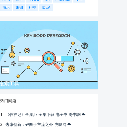
游玩
婚姻
社交
IDEA
搜索工具
热门问题
1
《牧神记》全集,txt全集下载,电子书-奇书网
2
边缘创新：破圈于主流之外-虎嗅网