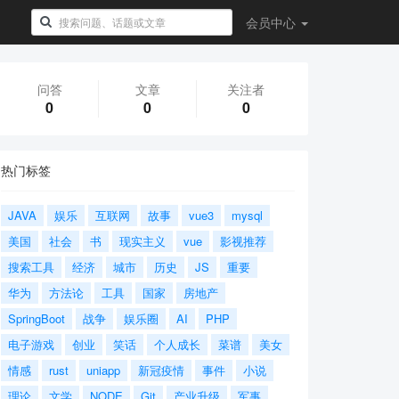
会员
中心
问答
文章
关注者
0
0
0
热门标签
JAVA
娱乐
互联网
故事
vue3
mysql
美国
社会
书
现实主义
vue
影视推荐
搜索工具
经济
城市
历史
JS
重要
华为
方法论
工具
国家
房地产
SpringBoot
战争
娱乐圈
AI
PHP
电子游戏
创业
笑话
个人成长
菜谱
美女
情感
rust
uniapp
新冠疫情
事件
小说
理论
文学
NODE
Git
产业升级
军事