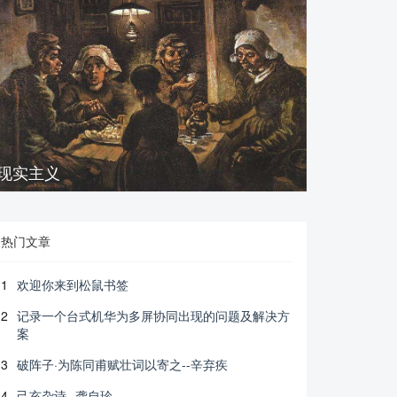
现实主义
热门文章
1
欢迎你来到松鼠书签
2
记录一个台式机华为多屏协同出现的问题及解决方
案
3
破阵子·为陈同甫赋壮词以寄之--辛弃疾
4
己亥杂诗--龚自珍