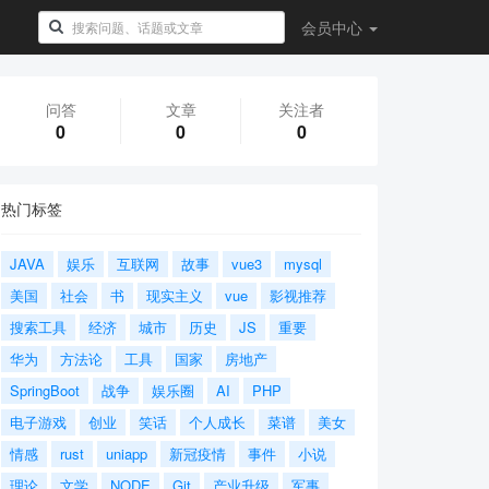
会员
中心
问答
文章
关注者
0
0
0
热门标签
JAVA
娱乐
互联网
故事
vue3
mysql
美国
社会
书
现实主义
vue
影视推荐
搜索工具
经济
城市
历史
JS
重要
华为
方法论
工具
国家
房地产
SpringBoot
战争
娱乐圈
AI
PHP
电子游戏
创业
笑话
个人成长
菜谱
美女
情感
rust
uniapp
新冠疫情
事件
小说
理论
文学
NODE
Git
产业升级
军事