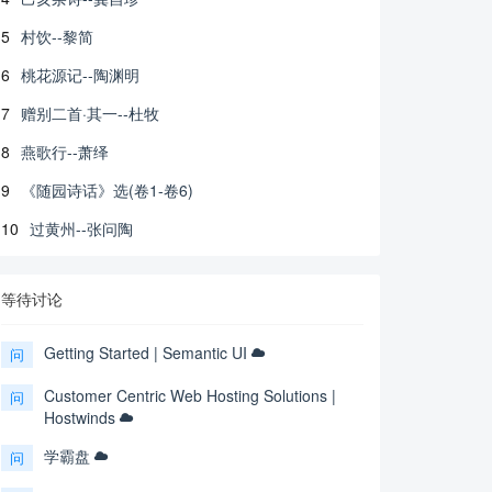
5
村饮--黎简
6
桃花源记--陶渊明
7
赠别二首·其一--杜牧
8
燕歌行--萧绎
9
《随园诗话》选(卷1-卷6)
10
过黄州--张问陶
等待讨论
Getting Started | Semantic UI
问
Customer Centric Web Hosting Solutions |
问
Hostwinds
学霸盘
问