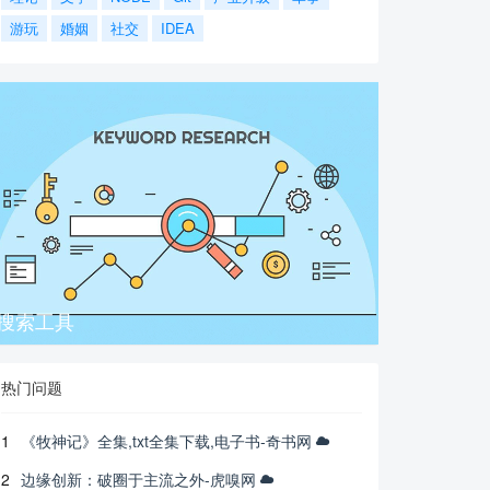
游玩
婚姻
社交
IDEA
搜索工具
热门问题
1
《牧神记》全集,txt全集下载,电子书-奇书网
2
边缘创新：破圈于主流之外-虎嗅网