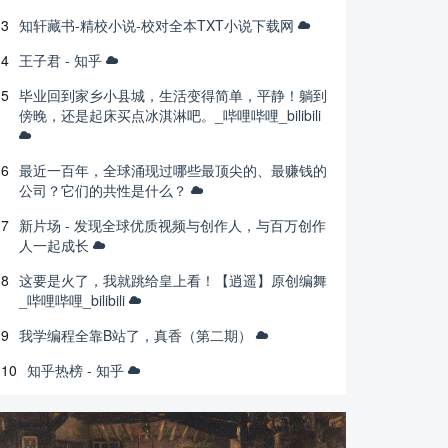
3
知轩藏书-精校小说-校对全本TXT小说下载网
4
王子君 - 知乎
5
毕业回到家乡小县城，生活变得简单，平静！躺到
傍晚，还是起床买点冰淇淋吧。_哔哩哔哩_bilibili
6
最近一百年，全球涌现过哪些最顶尖的、最赚钱的
公司？它们的共性是什么？
7
新片场 - 发现全球优质视频与创作人，与百万创作
人一起成长
8
这要是火了，我就跳给皇上看！【逍遥】原创编舞
_哔哩哔哩_bilibili
9
我学编程全靠B站了，真香（第二期）
10
知乎热榜 - 知乎