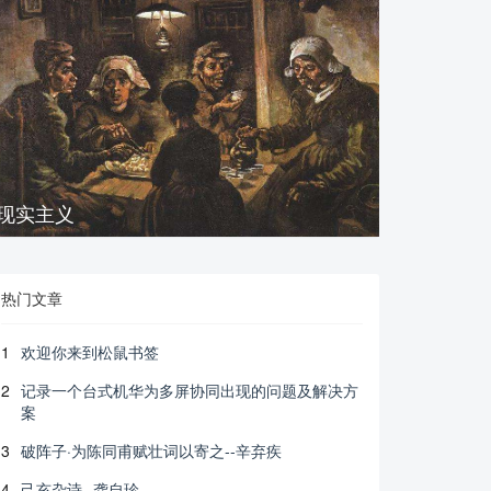
现实主义
热门文章
1
欢迎你来到松鼠书签
2
记录一个台式机华为多屏协同出现的问题及解决方
案
3
破阵子·为陈同甫赋壮词以寄之--辛弃疾
4
己亥杂诗--龚自珍