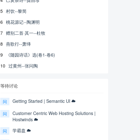
5
村饮--黎简
6
桃花源记--陶渊明
7
赠别二首·其一--杜牧
8
燕歌行--萧绎
9
《随园诗话》选(卷1-卷6)
10
过黄州--张问陶
等待讨论
Getting Started | Semantic UI
问
Customer Centric Web Hosting Solutions |
问
Hostwinds
学霸盘
问