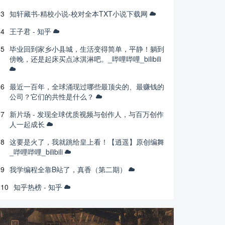
3
知轩藏书-精校小说-校对全本TXT小说下载网
4
王子君 - 知乎
5
毕业回到家乡小县城，生活变得简单，平静！躺到
傍晚，还是起床买点冰淇淋吧。_哔哩哔哩_bilibili
6
最近一百年，全球涌现过哪些最顶尖的、最赚钱的
公司？它们的共性是什么？
7
新片场 - 发现全球优质视频与创作人，与百万创作
人一起成长
8
这要是火了，我就跳给皇上看！【逍遥】原创编舞
_哔哩哔哩_bilibili
9
我学编程全靠B站了，真香（第二期）
10
知乎热榜 - 知乎