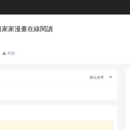
諜過家家漫畫在線閱讀
举报