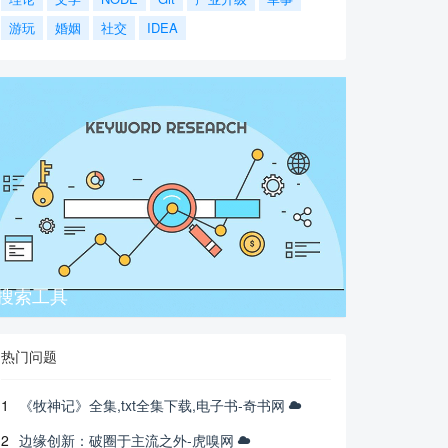
游玩
婚姻
社交
IDEA
搜索工具
热门问题
1
《牧神记》全集,txt全集下载,电子书-奇书网
2
边缘创新：破圈于主流之外-虎嗅网