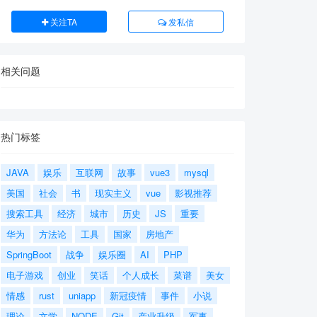
关注TA
发私信
相关问题
热门标签
JAVA
娱乐
互联网
故事
vue3
mysql
美国
社会
书
现实主义
vue
影视推荐
搜索工具
经济
城市
历史
JS
重要
华为
方法论
工具
国家
房地产
SpringBoot
战争
娱乐圈
AI
PHP
电子游戏
创业
笑话
个人成长
菜谱
美女
情感
rust
uniapp
新冠疫情
事件
小说
理论
文学
NODE
Git
产业升级
军事