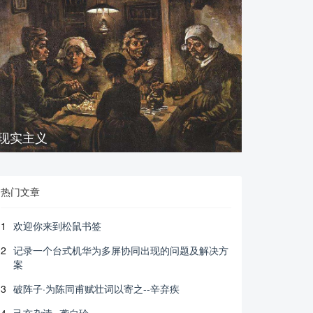
现实主义
热门文章
1
欢迎你来到松鼠书签
2
记录一个台式机华为多屏协同出现的问题及解决方
案
3
破阵子·为陈同甫赋壮词以寄之--辛弃疾
4
己亥杂诗--龚自珍