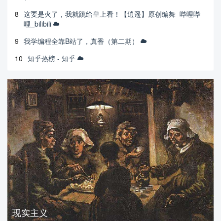
8
这要是火了，我就跳给皇上看！【逍遥】原创编舞_哔哩哔
哩_bilibili
9
我学编程全靠B站了，真香（第二期）
10
知乎热榜 - 知乎
现实主义