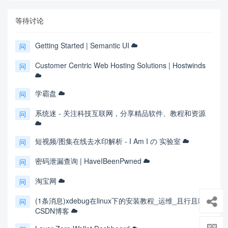
等待讨论
Getting Started | Semantic UI
问
Customer Centric Web Hosting Solutions | Hostwinds
问
学霸盘
问
系统迷 - 关注科技互联网，分享精品软件、教程和资源
问
短视频/图集在线去水印解析 - I Am I の 实验室
问
密码泄漏查询 | HaveIBeenPwned
问
淘宝网
问
(1条消息)xdebug在linux下的安装教程_运维_且行且吟-
问
CSDN博客