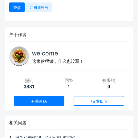
登录
注册新账号
关于作者
welcome
这家伙很懒，什么也没写！
提问
回答
被采纳
3831
1
0
关注TA
发私信
相关问题
1
华为和他的“备胎”大军们-虎嗅网