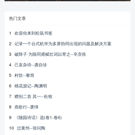
热门文章
1
欢迎你来到松鼠书签
2
记录一个台式机华为多屏协同出现的问题及解决方案
3
破阵子·为陈同甫赋壮词以寄之--辛弃疾
4
己亥杂诗--龚自珍
5
村饮--黎简
6
桃花源记--陶渊明
7
赠别二首·其一--杜牧
8
燕歌行--萧绎
9
《随园诗话》选(卷1-卷6)
10
过黄州--张问陶