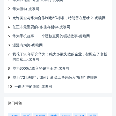
2
华为渡劫-虎嗅网
3
允许美企与华为合作制定5G标准，特朗普在想啥？-虎嗅网
4
任正非最重要的7条生存哲学-虎嗅网
5
华为手机往事：一个硬核直男的崛起故事-虎嗅网
6
漫漫有为路-虎嗅网
7
我花了20年研究华为：绝大多数失败的企业，都毁在了老板
的自私上-虎嗅网
8
华为6000亿收入的销售王道-虎嗅网
9
华为“721法则”：如何让新员工快速融入“狼群”-虎嗅网
10
一曲无声的赞歌-虎嗅网
热门标签
JAVA
娱乐
互联网
故事
vue3
mysql
美国