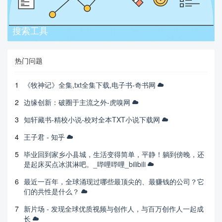
搜索工具
热门问题
1
《牧神记》全集,txt全集下载,电子书-奇书网
2
边缘创新：破圈于主流之外-虎嗅网
3
知轩藏书-精校小说-校对全本TXT小说下载网
4
王子君 - 知乎
5
毕业回到家乡小县城，生活变得简单，平静！躺到傍晚，还
是起床买点冰淇淋吧。_哔哩哔哩_bilibili
6
最近一百年，全球涌现过哪些最顶尖的、最赚钱的公司？它
们的共性是什么？
7
新片场 - 发现全球优质视频与创作人，与百万创作人一起成
长