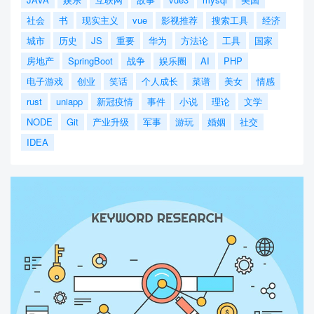
社会
书
现实主义
vue
影视推荐
搜索工具
经济
城市
历史
JS
重要
华为
方法论
工具
国家
房地产
SpringBoot
战争
娱乐圈
AI
PHP
电子游戏
创业
笑话
个人成长
菜谱
美女
情感
rust
uniapp
新冠疫情
事件
小说
理论
文学
NODE
Git
产业升级
军事
游玩
婚姻
社交
IDEA