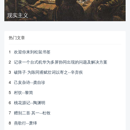
现实主义
热门文章
1
欢迎你来到松鼠书签
2
记录一个台式机华为多屏协同出现的问题及解决方案
3
破阵子·为陈同甫赋壮词以寄之--辛弃疾
4
己亥杂诗--龚自珍
5
村饮--黎简
6
桃花源记--陶渊明
7
赠别二首·其一--杜牧
8
燕歌行--萧绎