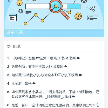
搜索工具
热门问题
1
《牧神记》全集,txt全集下载,电子书-奇书网
2
边缘创新：破圈于主流之外-虎嗅网
3
知轩藏书-精校小说-校对全本TXT小说下载网
4
王子君 - 知乎
5
毕业回到家乡小县城，生活变得简单，平静！躺到傍晚，还
是起床买点冰淇淋吧。_哔哩哔哩_bilibili
6
最近一百年，全球涌现过哪些最顶尖的、最赚钱的公司？它