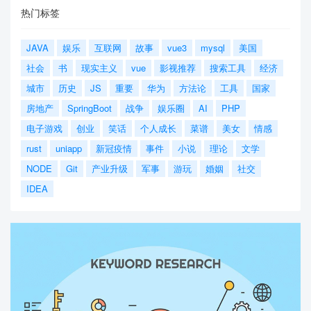
热门标签
JAVA
娱乐
互联网
故事
vue3
mysql
美国
社会
书
现实主义
vue
影视推荐
搜索工具
经济
城市
历史
JS
重要
华为
方法论
工具
国家
房地产
SpringBoot
战争
娱乐圈
AI
PHP
电子游戏
创业
笑话
个人成长
菜谱
美女
情感
rust
uniapp
新冠疫情
事件
小说
理论
文学
NODE
Git
产业升级
军事
游玩
婚姻
社交
IDEA