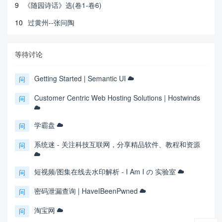
9
《随园诗话》选(卷1-卷6)
10
过黄州--张问陶
等待讨论
Getting Started | Semantic UI
问
Customer Centric Web Hosting Solutions | Hostwinds
问
学霸盘
问
系统迷 - 关注科技互联网，分享精品软件、教程和资源
问
短视频/图集在线去水印解析 - I Am I の 实验室
问
密码泄漏查询 | HaveIBeenPwned
问
淘宝网
问