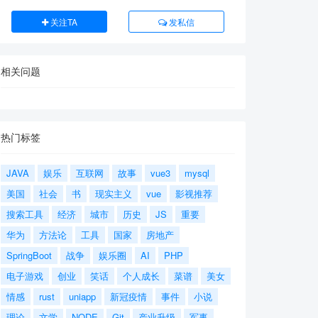
关注TA
发私信
相关问题
热门标签
JAVA
娱乐
互联网
故事
vue3
mysql
美国
社会
书
现实主义
vue
影视推荐
搜索工具
经济
城市
历史
JS
重要
华为
方法论
工具
国家
房地产
SpringBoot
战争
娱乐圈
AI
PHP
电子游戏
创业
笑话
个人成长
菜谱
美女
情感
rust
uniapp
新冠疫情
事件
小说
理论
文学
NODE
Git
产业升级
军事