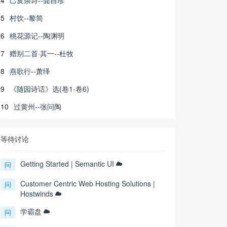
5
村饮--黎简
6
桃花源记--陶渊明
7
赠别二首·其一--杜牧
8
燕歌行--萧绎
9
《随园诗话》选(卷1-卷6)
10
过黄州--张问陶
等待讨论
Getting Started | Semantic UI
问
Customer Centric Web Hosting Solutions |
问
Hostwinds
学霸盘
问