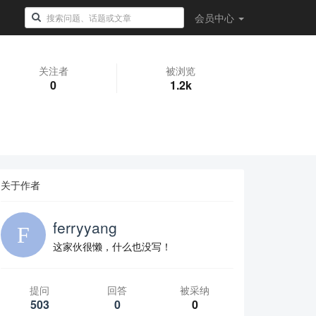
会员
中心
关注者
被浏览
0
1.2k
关于作者
ferryyang
这家伙很懒，什么也没写！
提问
回答
被采纳
503
0
0