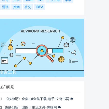
游玩
婚姻
社交
IDEA
搜索工具
热门问题
1
《牧神记》全集,txt全集下载,电子书-奇书网
2
边缘创新：破圈于主流之外-虎嗅网