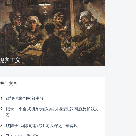
现实主义
热门文章
1
欢迎你来到松鼠书签
2
记录一个台式机华为多屏协同出现的问题及解决方
案
3
破阵子·为陈同甫赋壮词以寄之--辛弃疾
4
己亥杂诗--龚自珍