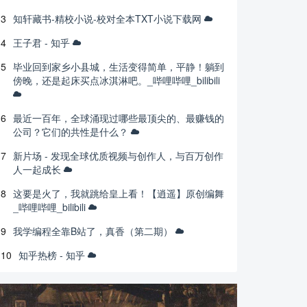
3
知轩藏书-精校小说-校对全本TXT小说下载网
4
王子君 - 知乎
5
毕业回到家乡小县城，生活变得简单，平静！躺到
傍晚，还是起床买点冰淇淋吧。_哔哩哔哩_bilibili
6
最近一百年，全球涌现过哪些最顶尖的、最赚钱的
公司？它们的共性是什么？
7
新片场 - 发现全球优质视频与创作人，与百万创作
人一起成长
8
这要是火了，我就跳给皇上看！【逍遥】原创编舞
_哔哩哔哩_bilibili
9
我学编程全靠B站了，真香（第二期）
10
知乎热榜 - 知乎