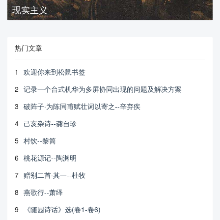
现实主义
热门文章
1
欢迎你来到松鼠书签
2
记录一个台式机华为多屏协同出现的问题及解决方案
3
破阵子·为陈同甫赋壮词以寄之--辛弃疾
4
己亥杂诗--龚自珍
5
村饮--黎简
6
桃花源记--陶渊明
7
赠别二首·其一--杜牧
8
燕歌行--萧绎
9
《随园诗话》选(卷1-卷6)