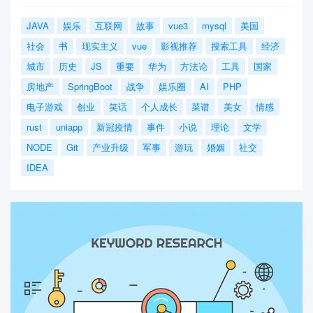
JAVA
娱乐
互联网
故事
vue3
mysql
美国
社会
书
现实主义
vue
影视推荐
搜索工具
经济
城市
历史
JS
重要
华为
方法论
工具
国家
房地产
SpringBoot
战争
娱乐圈
AI
PHP
电子游戏
创业
笑话
个人成长
菜谱
美女
情感
rust
uniapp
新冠疫情
事件
小说
理论
文学
NODE
Git
产业升级
军事
游玩
婚姻
社交
IDEA