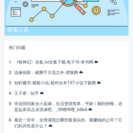
搜索工具
热门问题
1
《牧神记》全集,txt全集下载,电子书-奇书网
2
边缘创新：破圈于主流之外-虎嗅网
3
知轩藏书-精校小说-校对全本TXT小说下载网
4
王子君 - 知乎
5
毕业回到家乡小县城，生活变得简单，平静！躺到傍晚，还
是起床买点冰淇淋吧。_哔哩哔哩_bilibili
6
最近一百年，全球涌现过哪些最顶尖的、最赚钱的公司？它
们的共性是什么？