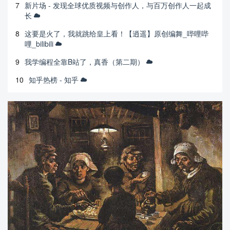
7
新片场 - 发现全球优质视频与创作人，与百万创作人一起成
长
8
这要是火了，我就跳给皇上看！【逍遥】原创编舞_哔哩哔
哩_bilibili
9
我学编程全靠B站了，真香（第二期）
10
知乎热榜 - 知乎