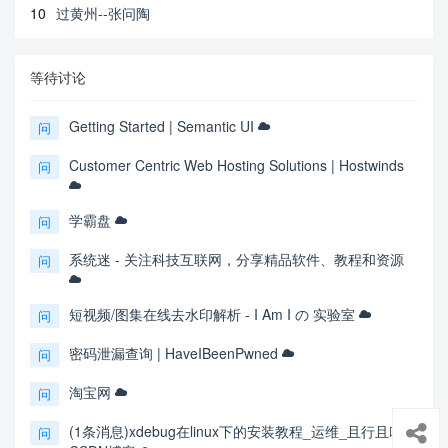
10
过黄州--张问陶
等待讨论
Getting Started | Semantic UI
问
Customer Centric Web Hosting Solutions | Hostwinds
问
学霸盘
问
系统迷 - 关注科技互联网，分享精品软件、教程和资源
问
短视频/图集在线去水印解析 - I Am I の 实验室
问
密码泄漏查询 | HaveIBeenPwned
问
淘宝网
问
(1条消息)xdebug在linux下的安装教程_运维_且行且吟-
问