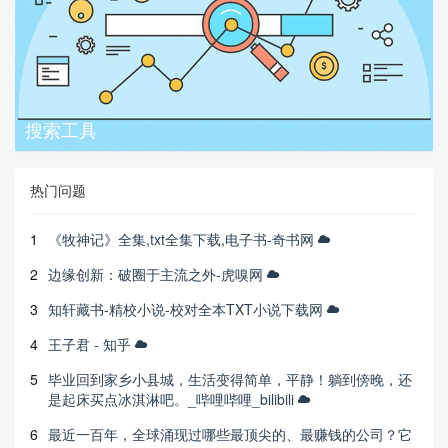
搜索工具
热门问题
1
《牧神记》全集,txt全集下载,电子书-奇书网
2
边缘创新：破圈于主流之外-虎嗅网
3
知轩藏书-精校小说-校对全本TXT小说下载网
4
王子君 - 知乎
5
毕业回到家乡小县城，生活变得简单，平静！躺到傍晚，还
是起床买点冰淇淋吧。_哔哩哔哩_bilibili
6
最近一百年，全球涌现过哪些最顶尖的、最赚钱的公司？它