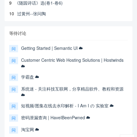
9
《随园诗话》选(卷1-卷6)
10
过黄州--张问陶
等待讨论
Getting Started | Semantic UI
问
Customer Centric Web Hosting Solutions | Hostwinds
问
学霸盘
问
系统迷 - 关注科技互联网，分享精品软件、教程和资源
问
短视频/图集在线去水印解析 - I Am I の 实验室
问
密码泄漏查询 | HaveIBeenPwned
问
淘宝网
问