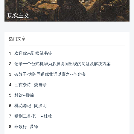
现实主义
热门文章
1
欢迎你来到松鼠书签
2
记录一个台式机华为多屏协同出现的问题及解决方案
3
破阵子·为陈同甫赋壮词以寄之--辛弃疾
4
己亥杂诗--龚自珍
5
村饮--黎简
6
桃花源记--陶渊明
7
赠别二首·其一--杜牧
8
燕歌行--萧绎