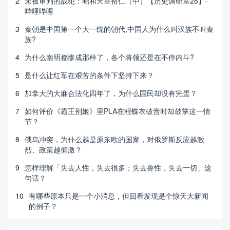
2
未被审判的战犯：昭和天皇裕仁（中）【历史调研室28】-
哔哩哔哩
3
秦朝是中国第一个大一统的朝代,中国人为什么叫汉族不叫秦
族?
4
为什么南明都惨成那样了，各个将领还是在不停内斗?
5
是什么让红军在艰苦的条件下坚持下来？
6
加拿大的大麻合法化四年了，为什么国民却没有完蛋？
7
如何评价《霸王别姬》里PLA在程蝶衣破音时却鼓掌这一情
节？
8
俄乌冲突，为什么越是原东欧的国家，对俄罗斯反应越激
烈、政策越偏激？
9
怎样理解「失去人性，失去很多；失去兽性，失去一切」这
句话？
10
有哪些原本只是一个小消息，但回看发现是个惊天大新闻
的例子？