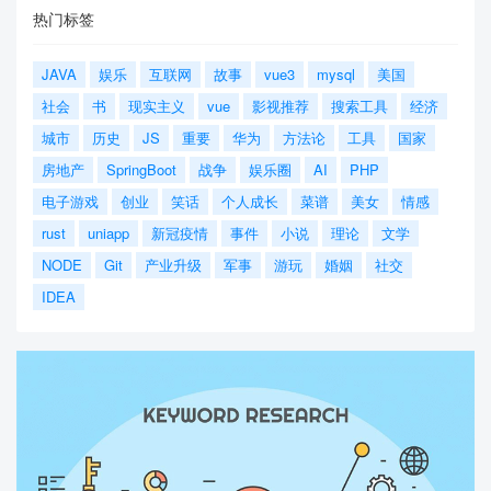
热门标签
JAVA
娱乐
互联网
故事
vue3
mysql
美国
社会
书
现实主义
vue
影视推荐
搜索工具
经济
城市
历史
JS
重要
华为
方法论
工具
国家
房地产
SpringBoot
战争
娱乐圈
AI
PHP
电子游戏
创业
笑话
个人成长
菜谱
美女
情感
rust
uniapp
新冠疫情
事件
小说
理论
文学
NODE
Git
产业升级
军事
游玩
婚姻
社交
IDEA