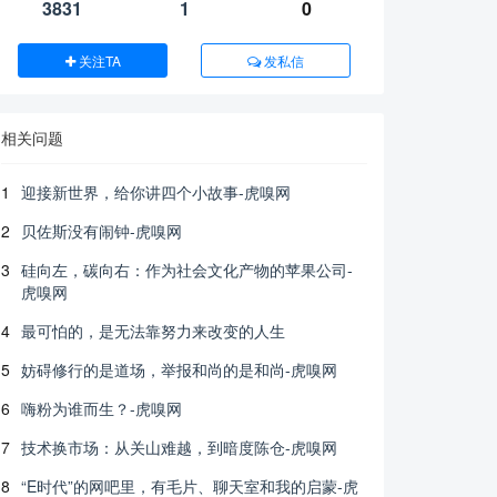
3831
1
0
关注TA
发私信
相关问题
1
迎接新世界，给你讲四个小故事-虎嗅网
2
贝佐斯没有闹钟-虎嗅网
3
硅向左，碳向右：作为社会文化产物的苹果公司-
虎嗅网
4
最可怕的，是无法靠努力来改变的人生
5
妨碍修行的是道场，举报和尚的是和尚-虎嗅网
6
嗨粉为谁而生？-虎嗅网
7
技术换市场：从关山难越，到暗度陈仓-虎嗅网
8
“E时代”的网吧里，有毛片、聊天室和我的启蒙-虎