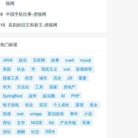
嗅网
9
中国手机往事-虎嗅网
10
喜剧的旧王和新王-虎嗅网
热门标签
JAVA
娱乐
互联网
故事
vue3
mysql
美国
社会
书
现实主义
vue
影视推荐
搜索工具
经济
城市
历史
JS
重要
华为
方法论
工具
国家
房地产
SpringBoot
战争
娱乐圈
AI
PHP
电子游戏
创业
笑话
个人成长
菜谱
美女
情感
rust
uniapp
新冠疫情
事件
小说
理论
文学
NODE
Git
产业升级
军事
游玩
婚姻
社交
IDEA