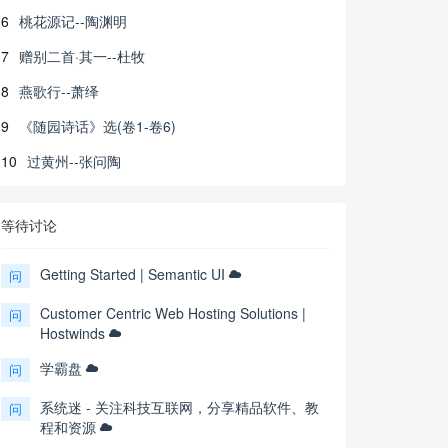
6
桃花源记--陶渊明
7
赠别二首·其一--杜牧
8
燕歌行--萧绎
9
《随园诗话》选(卷1-卷6)
10
过黄州--张问陶
等待讨论
Getting Started | Semantic UI
问
Customer Centric Web Hosting Solutions |
问
Hostwinds
学霸盘
问
系统迷 - 关注科技互联网，分享精品软件、教
问
程和资源