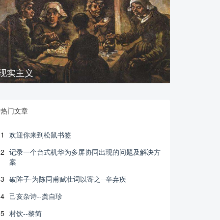
现实主义
热门文章
1
欢迎你来到松鼠书签
2
记录一个台式机华为多屏协同出现的问题及解决方
案
3
破阵子·为陈同甫赋壮词以寄之--辛弃疾
4
己亥杂诗--龚自珍
5
村饮--黎简