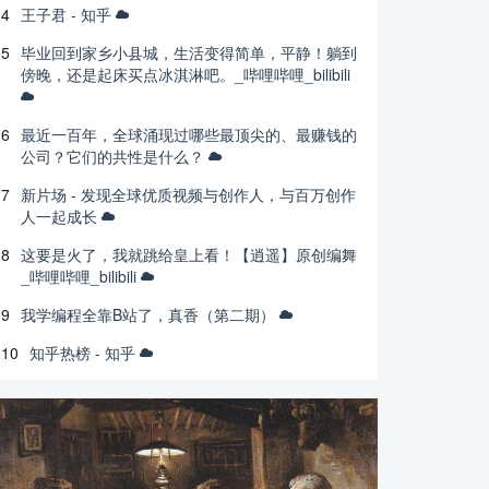
4
王子君 - 知乎
5
毕业回到家乡小县城，生活变得简单，平静！躺到
傍晚，还是起床买点冰淇淋吧。_哔哩哔哩_bilibili
6
最近一百年，全球涌现过哪些最顶尖的、最赚钱的
公司？它们的共性是什么？
7
新片场 - 发现全球优质视频与创作人，与百万创作
人一起成长
8
这要是火了，我就跳给皇上看！【逍遥】原创编舞
_哔哩哔哩_bilibili
9
我学编程全靠B站了，真香（第二期）
10
知乎热榜 - 知乎