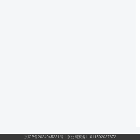
京ICP备2024045231号-1
京公网安备11011502037672