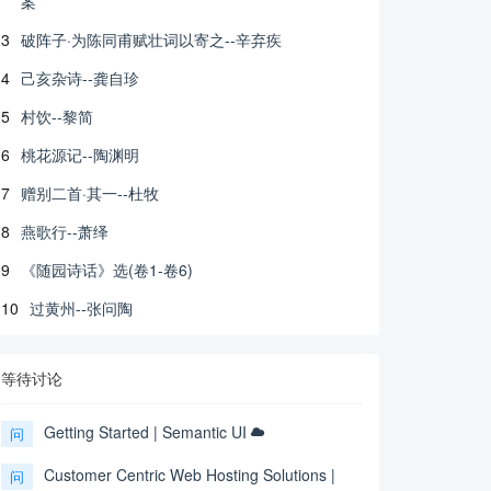
案
3
破阵子·为陈同甫赋壮词以寄之--辛弃疾
4
己亥杂诗--龚自珍
5
村饮--黎简
6
桃花源记--陶渊明
7
赠别二首·其一--杜牧
8
燕歌行--萧绎
9
《随园诗话》选(卷1-卷6)
10
过黄州--张问陶
等待讨论
Getting Started | Semantic UI
问
Customer Centric Web Hosting Solutions |
问