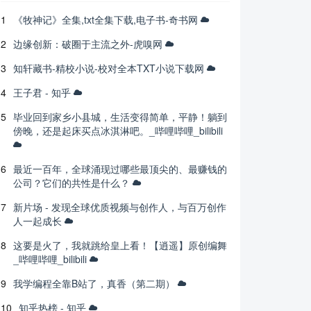
1
《牧神记》全集,txt全集下载,电子书-奇书网
2
边缘创新：破圈于主流之外-虎嗅网
3
知轩藏书-精校小说-校对全本TXT小说下载网
4
王子君 - 知乎
5
毕业回到家乡小县城，生活变得简单，平静！躺到
傍晚，还是起床买点冰淇淋吧。_哔哩哔哩_bilibili
6
最近一百年，全球涌现过哪些最顶尖的、最赚钱的
公司？它们的共性是什么？
7
新片场 - 发现全球优质视频与创作人，与百万创作
人一起成长
8
这要是火了，我就跳给皇上看！【逍遥】原创编舞
_哔哩哔哩_bilibili
9
我学编程全靠B站了，真香（第二期）
10
知乎热榜 - 知乎