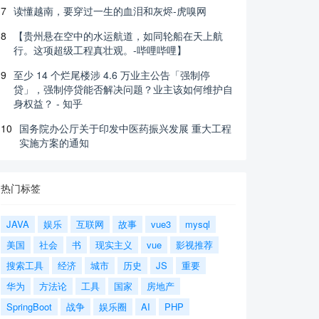
7
读懂越南，要穿过一生的血泪和灰烬-虎嗅网
8
【贵州悬在空中的水运航道，如同轮船在天上航
行。这项超级工程真壮观。-哔哩哔哩】
9
至少 14 个烂尾楼涉 4.6 万业主公告「强制停
贷」，强制停贷能否解决问题？业主该如何维护自
身权益？ - 知乎
10
国务院办公厅关于印发中医药振兴发展 重大工程
实施方案的通知
热门标签
JAVA
娱乐
互联网
故事
vue3
mysql
美国
社会
书
现实主义
vue
影视推荐
搜索工具
经济
城市
历史
JS
重要
华为
方法论
工具
国家
房地产
SpringBoot
战争
娱乐圈
AI
PHP