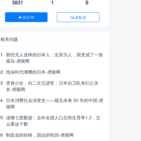
3831
1
0
关注TA
发私信
相关问题
1
那些无人送终的日本人：生而为人，我变成了一座
孤岛-虎嗅网
2
泡沫时代沸腾的日本-虎嗅网
3
变身少女，向二次元进军：日本自卫队奇幻公关
史-虎嗅网
4
日本消费社会演变史——窥见未来 20 年的中国-虎
嗅网
5
读懂七普数据：去年全国人口总和生育率1.3，怎
么看这个数
6
制造业的转移，国运的轮回-虎嗅网