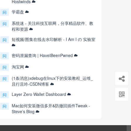
Hostwinds
学霸盘
问
系统迷 - 关注科技互联网，分享精品软件、教
问
程和资源
短视频/图集在线去水印解析 - I Am I の 实验室
问
密码泄漏查询 | HaveIBeenPwned
问
淘宝网
问
(1条消息)xdebug在linux下的安装教程_运维_
问
且行且吟-CSDN博客
Layer Zero Wallet Dashboard
问
Mac如何安装微信多开&防撤回插件Tweak -
问
Steve’s Blog