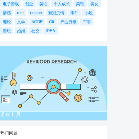
电子游戏
创业
笑话
个人成长
菜谱
美女
情感
rust
uniapp
新冠疫情
事件
小说
理论
文学
NODE
Git
产业升级
军事
游玩
婚姻
社交
IDEA
搜索工具
热门问题