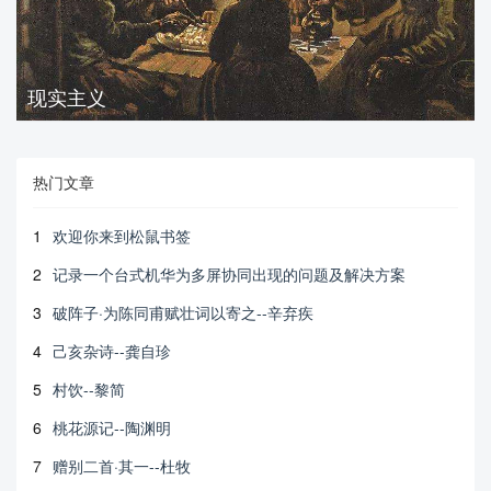
现实主义
热门文章
1
欢迎你来到松鼠书签
2
记录一个台式机华为多屏协同出现的问题及解决方案
3
破阵子·为陈同甫赋壮词以寄之--辛弃疾
4
己亥杂诗--龚自珍
5
村饮--黎简
6
桃花源记--陶渊明
7
赠别二首·其一--杜牧