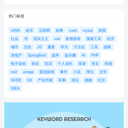
热门标签
JAVA
娱乐
互联网
故事
vue3
mysql
美国
社会
书
现实主义
vue
影视推荐
搜索工具
经济
城市
历史
JS
重要
华为
方法论
工具
国家
房地产
SpringBoot
战争
娱乐圈
AI
PHP
电子游戏
创业
笑话
个人成长
菜谱
美女
情感
rust
uniapp
新冠疫情
事件
小说
理论
文学
NODE
Git
产业升级
军事
游玩
婚姻
社交
IDEA