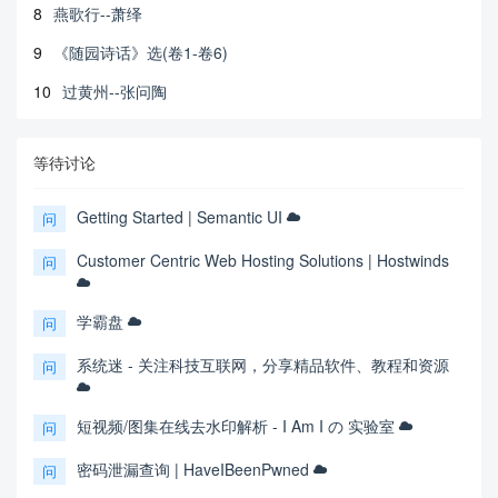
8
燕歌行--萧绎
9
《随园诗话》选(卷1-卷6)
10
过黄州--张问陶
等待讨论
Getting Started | Semantic UI
问
Customer Centric Web Hosting Solutions | Hostwinds
问
学霸盘
问
系统迷 - 关注科技互联网，分享精品软件、教程和资源
问
短视频/图集在线去水印解析 - I Am I の 实验室
问
密码泄漏查询 | HaveIBeenPwned
问