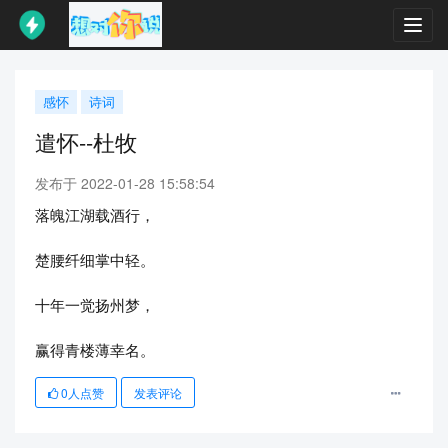
Toggl
navig
感怀
诗词
遣怀--杜牧
发布于 2022-01-28 15:58:54
落魄江湖载酒行，
楚腰纤细掌中轻。
十年一觉扬州梦，
赢得青楼薄幸名。
0
人点赞
发表评论