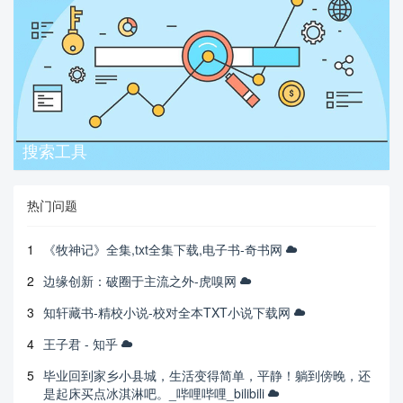
搜索工具
热门问题
1
《牧神记》全集,txt全集下载,电子书-奇书网
2
边缘创新：破圈于主流之外-虎嗅网
3
知轩藏书-精校小说-校对全本TXT小说下载网
4
王子君 - 知乎
5
毕业回到家乡小县城，生活变得简单，平静！躺到傍晚，还
是起床买点冰淇淋吧。_哔哩哔哩_bilibili