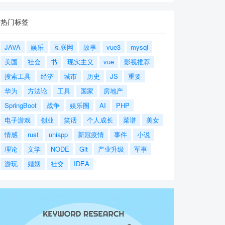
热门标签
JAVA
娱乐
互联网
故事
vue3
mysql
美国
社会
书
现实主义
vue
影视推荐
搜索工具
经济
城市
历史
JS
重要
华为
方法论
工具
国家
房地产
SpringBoot
战争
娱乐圈
AI
PHP
电子游戏
创业
笑话
个人成长
菜谱
美女
情感
rust
uniapp
新冠疫情
事件
小说
理论
文学
NODE
Git
产业升级
军事
游玩
婚姻
社交
IDEA