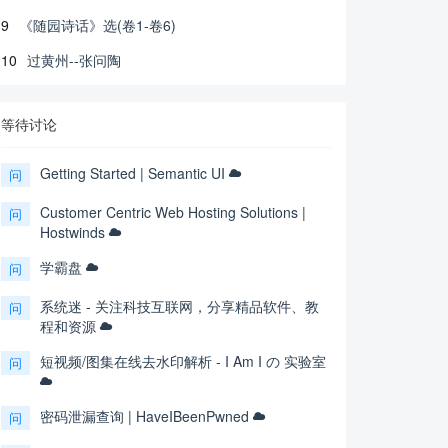
9
《随园诗话》选(卷1-卷6)
10
过黄州--张问陶
等待讨论
Getting Started | Semantic UI
问
Customer Centric Web Hosting Solutions |
问
Hostwinds
学霸盘
问
系统迷 - 关注科技互联网，分享精品软件、教
问
程和资源
短视频/图集在线去水印解析 - I Am I の 实验室
问
密码泄漏查询 | HaveIBeenPwned
问