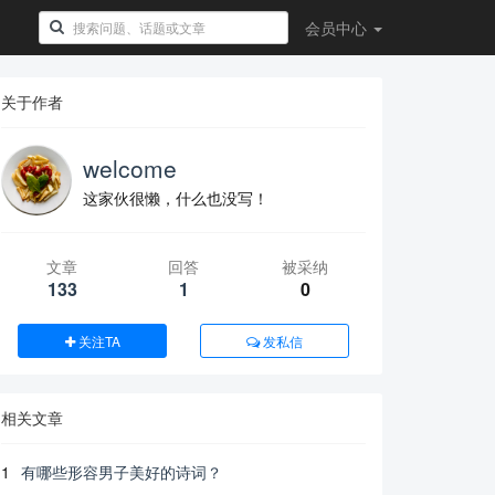
会员
中心
关于作者
welcome
这家伙很懒，什么也没写！
文章
回答
被采纳
133
1
0
关注TA
发私信
相关文章
1
有哪些形容男子美好的诗词？