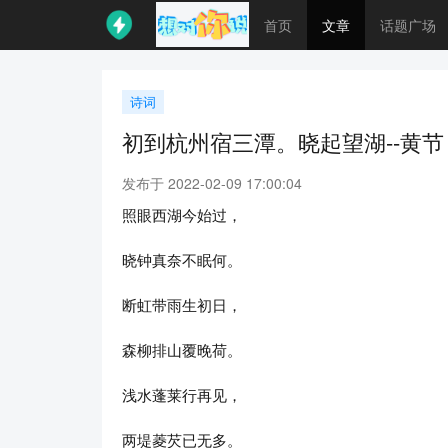
首页
文章
话题广场
诗词
初到杭州宿三潭。晓起望湖--黄节
发布于 2022-02-09 17:00:04
照眼西湖今始过，
晓钟真奈不眠何。
断虹带雨生初日，
森柳排山覆晚荷。
浅水蓬莱行再见，
两堤菱芡已无多。