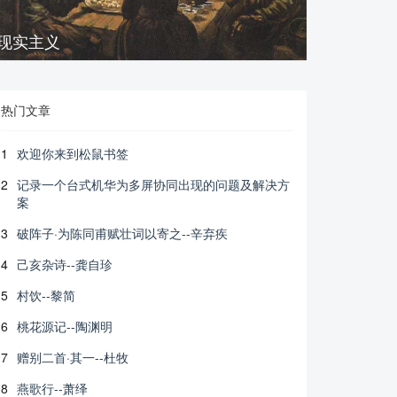
现实主义
热门文章
1
欢迎你来到松鼠书签
2
记录一个台式机华为多屏协同出现的问题及解决方
案
3
破阵子·为陈同甫赋壮词以寄之--辛弃疾
4
己亥杂诗--龚自珍
5
村饮--黎简
6
桃花源记--陶渊明
7
赠别二首·其一--杜牧
8
燕歌行--萧绎