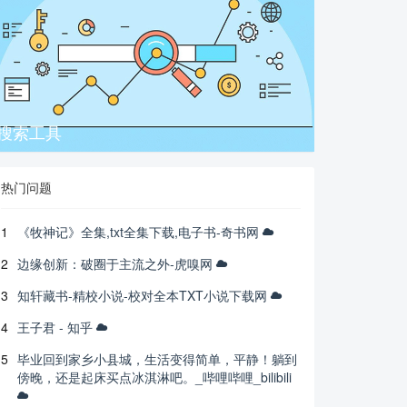
搜索工具
热门问题
1
《牧神记》全集,txt全集下载,电子书-奇书网
2
边缘创新：破圈于主流之外-虎嗅网
3
知轩藏书-精校小说-校对全本TXT小说下载网
4
王子君 - 知乎
5
毕业回到家乡小县城，生活变得简单，平静！躺到
傍晚，还是起床买点冰淇淋吧。_哔哩哔哩_bilibili