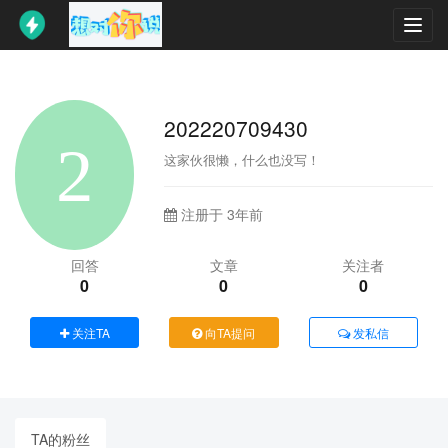
Toggl
navig
202220709430
这家伙很懒，什么也没写！
注册于 3年前
回答
文章
关注者
0
0
0
关注TA
向TA提问
发私信
TA的粉丝