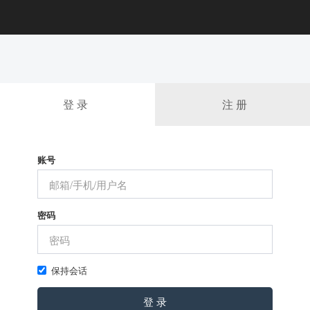
登 录
注 册
账号
密码
保持会话
登 录