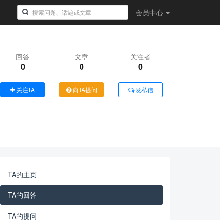
会员
中心
回答
文章
关注者
0
0
0
关注TA
向TA提问
发私信
TA的主页
TA的回答
TA的提问