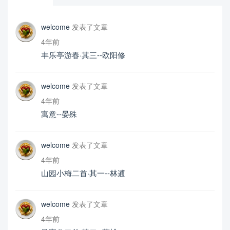
welcome
发表了文章
4年前
丰乐亭游春·其三--欧阳修
welcome
发表了文章
4年前
寓意--晏殊
welcome
发表了文章
4年前
山园小梅二首·其一--林逋
welcome
发表了文章
4年前