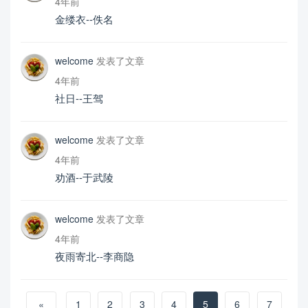
4年前
金缕衣--佚名
welcome
发表了文章
4年前
社日--王驾
welcome
发表了文章
4年前
劝酒--于武陵
welcome
发表了文章
4年前
夜雨寄北--李商隐
«
1
2
3
4
5
6
7