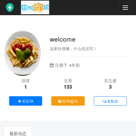
Toggl
navig
welcome
这家伙很懒，什么也没写！
注册于 4年前
回答
文章
关注者
1
133
3
关注TA
向TA提问
发私信
最新动态