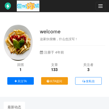
Toggl
navig
welcome
这家伙很懒，什么也没写！
注册于 4年前
回答
文章
关注者
1
133
3
关注TA
向TA提问
发私信
最新动态