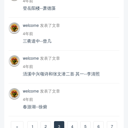
4年前
登岳阳楼--萧德藻
welcome
发表了文章
4年前
三衢道中--曾几
welcome
发表了文章
4年前
浯溪中兴颂诗和张文潜二首·其一--李清照
welcome
发表了文章
4年前
春游湖--徐俯
«
1
2
3
4
5
6
7