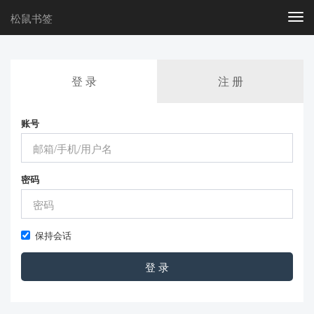
松鼠书签
Togg
navi
登 录
注 册
账号
密码
保持会话
登 录