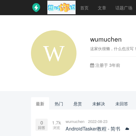
首页
文章
话题广场
wumuchen
这家伙很懒，什么也没写
注册于 3年前
最新
热门
悬赏
未解决
未回答
wumuchen
2022-08-23
0
1.7k
回答
浏览
AndroidTasker教程 - 简书