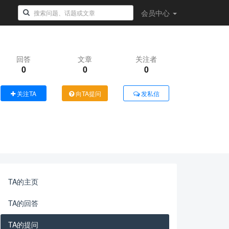
会员
中心
回答
文章
关注者
0
0
0
关注TA
向TA提问
发私信
TA的主页
TA的回答
TA的提问