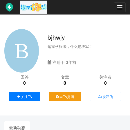
Toggl
navig
bjhwjy
这家伙很懒，什么也没写！
注册于 3年前
回答
文章
关注者
0
0
0
关注TA
向TA提问
发私信
最新动态