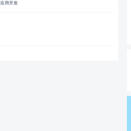
分离的应用开发