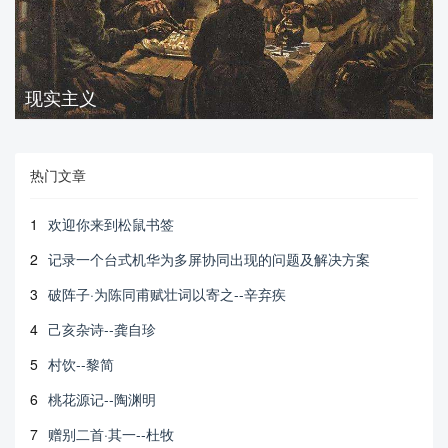
现实主义
热门文章
1
欢迎你来到松鼠书签
2
记录一个台式机华为多屏协同出现的问题及解决方案
3
破阵子·为陈同甫赋壮词以寄之--辛弃疾
4
己亥杂诗--龚自珍
5
村饮--黎简
6
桃花源记--陶渊明
7
赠别二首·其一--杜牧