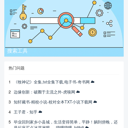
搜索工具
热门问题
1
《牧神记》全集,txt全集下载,电子书-奇书网
2
边缘创新：破圈于主流之外-虎嗅网
3
知轩藏书-精校小说-校对全本TXT小说下载网
4
王子君 - 知乎
5
毕业回到家乡小县城，生活变得简单，平静！躺到傍晚，还
是起床买点冰淇淋吧。_哔哩哔哩_bilibili