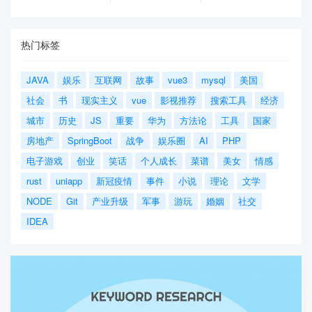
热门标签
JAVA
娱乐
互联网
故事
vue3
mysql
美国
社会
书
现实主义
vue
影视推荐
搜索工具
经济
城市
历史
JS
重要
华为
方法论
工具
国家
房地产
SpringBoot
战争
娱乐圈
AI
PHP
电子游戏
创业
笑话
个人成长
菜谱
美女
情感
rust
uniapp
新冠疫情
事件
小说
理论
文学
NODE
Git
产业升级
军事
游玩
婚姻
社交
IDEA