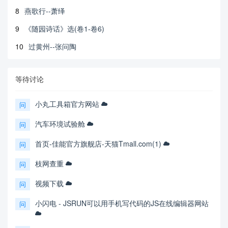
8
燕歌行--萧绎
9
《随园诗话》选(卷1-卷6)
10
过黄州--张问陶
等待讨论
小丸工具箱官方网站
问
汽车环境试验舱
问
首页-佳能官方旗舰店-天猫Tmall.com(1)
问
枝网查重
问
视频下载
问
小闪电 - JSRUN可以用手机写代码的JS在线编辑器网站
问